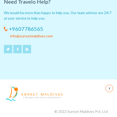
Need Travelo Help?
We would be more than happy to help you. Our team advisor are 24/7
at your service to help you.
+9607786565
info@sunsetmaldives.com
© 2022 Sunset Maldives Pvt. Ltd