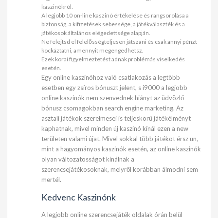
kaszinókról.
A legjobb 10 on-line kaszinó értékelése és rangsorolása a
biztonság, a kifizetések sebessége, a játékválaszték és a
játékosok általános elégedettsége alapján.
Ne felejtsd el felelősségteljesen játszani és csak annyi pénzt
kockáztatni, amennyit megengedhetsz.
Ezek korai figyelmeztetést adnak problémás viselkedés
esetén.
Egy online kaszinóhoz való csatlakozás a legtöbb
esetben egy zsíros bónuszt jelent, s i9000 a legjobb
online kaszinók nem szenvednek hiányt az üdvözlő
bónusz csomagokban search engine marketing. Az
asztali játékok szerelmesei is teljeskörű játékélményt
kaphatnak, mivel minden új kaszinó kínál ezen a new
területen valami újat. Mivel sokkal több játékot érsz un,
mint a hagyományos kaszinók esetén, az online kaszinók
olyan változatosságot kínálnak a
szerencsejátékosoknak, melyről korábban álmodni sem
mertél.
Kedvenc Kaszinónk
A legjobb online szerencsejáték oldalak órán belül