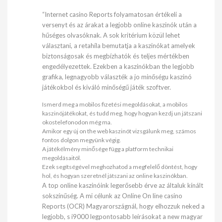
“Internet casino Reports folyamatosan értékeli a
versenyt és az árakat a legjobb online kaszinók után a
hűséges olvasóknak. A sok kritérium közül lehet
választani, a retahíla bemutatja a kaszinókat amelyek
biztonságosak és megbízhatók és teljes mértékben
engedélyezettek. Ezekben a kaszinókban the legjobb
grafika, legnagyobb választék a jo minőségu kaszinó
játékokbol és kiváló minőségű játék szoftver.
Ismerd meg a mobilos fizetési megoldásokat, a mobilos
kaszinójátékokat, és tudd meg, hogy hogyan kezdj un játszani
okostelefonodon még ma.
Amikor egy új on the web kaszinót vizsgálunk meg, számos
fontos dolgon megyünk végig.
A játékélmény minősége függ a platform technikai
megoldásaitól.
Ezek segítségével meghozhatod a megfelelő döntést, hogy
hol, és hogyan szeretnél játszani az online kaszinókban.
A top online kaszinóink legerősebb érve az általuk kínált
sokszínűség. A mi célunk az Online On line casino
Reports (OCR) Magyarországnál, hogy elhozzuk neked a
legjobb, s i9000 legpontosabb leírásokat a new magyar