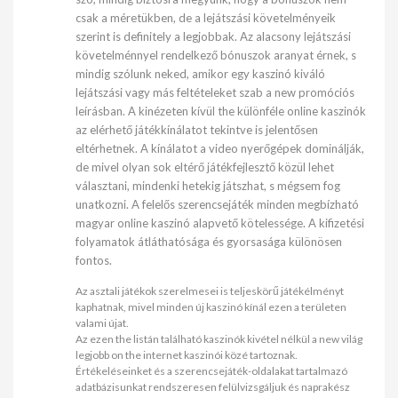
csak a méretükben, de a lejátszási követelményeik
szerint is definitely a legjobbak. Az alacsony lejátszási
követelménnyel rendelkező bónuszok aranyat érnek, s
mindig szólunk neked, amikor egy kaszinó kiváló
lejátszási vagy más feltételeket szab a new promóciós
leírásban. A kinézeten kívül the különféle online kaszinók
az elérhető játékkínálatot tekintve is jelentősen
eltérhetnek. A kínálatot a video nyerőgépek dominálják,
de mivel olyan sok eltérő játékfejlesztő közül lehet
választani, mindenki hetekig játszhat, s mégsem fog
unatkozni. A felelős szerencsejáték minden megbízható
magyar online kaszinó alapvető kötelessége. A kifizetési
folyamatok átláthatósága és gyorsasága különösen
fontos.
Az asztali játékok szerelmesei is teljeskörű játékélményt
kaphatnak, mivel minden új kaszinó kínál ezen a területen
valami újat.
Az ezen the listán található kaszinók kivétel nélkül a new világ
legjobb on the internet kaszinói közé tartoznak.
Értékeléseinket és a szerencsejáték-oldalakat tartalmazó
adatbázisunkat rendszeresen felülvizsgáljuk és naprakész