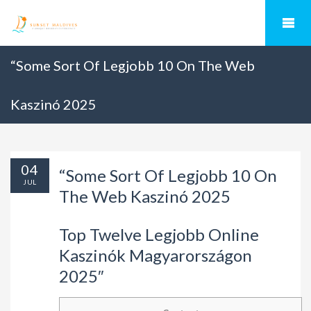
“Some Sort Of Legjobb 10 On The Web
Kaszinó 2025
04
“Some Sort Of Legjobb 10 On
JUL
The Web Kaszinó 2025
Top Twelve Legjobb Online
Kaszinók Magyarországon
2025″