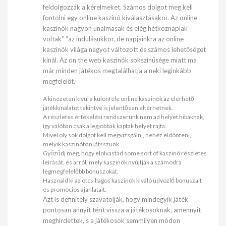
feldolgozzák a kérelmeket. Számos dolgot meg kell
fontolni egy online kaszinó kiválasztásakor. Az online
kaszinók nagyon unalmasak és elég hétköznapiak
voltak” “az indulásukkor, de napjainkra az online
kaszinók világa nagyot változott és számos lehetőséget
kínál. Az on the web kaszinók sokszínűsége miatt ma
már minden játékos megtalálhatja a neki leginkább
megfelelőt.
A kinézeten kívül a különféle online kaszinók az elérhető
játékkínálatot tekintve is jelentősen eltérhetnek.
A részletes értékelési rendszerünk nem ad helyet hibáknak,
így valóban csak a legjobbak kaptak helyet rajta.
Mivel oly sok dolgot kell megvizsgálni, nehéz eldönteni,
melyik kaszinóban játsszunk.
Győződj meg, hogy elolvastad some sort of kaszinó részletes
leírását, és arról, mely kaszinók nyújtják a számodra
legmegfelelőbb bónuszokat.
Használd ki az ötcsillagos kaszinók kiváló üdvözlő bónuszait
és promóciós ajánlatait.
Azt is definitely szavatolják, hogy mindegyik játék
pontosan annyit térít vissza a játékosoknak, amennyit
meghirdettek, s a játékosok semmilyen módon