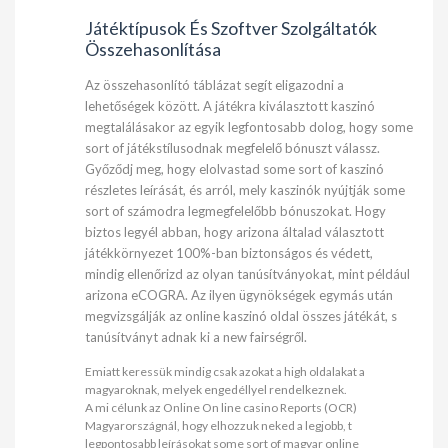
Játéktípusok És Szoftver Szolgáltatók
Összehasonlítása
Az összehasonlító táblázat segít eligazodni a
lehetőségek között. A játékra kiválasztott kaszinó
megtalálásakor az egyik legfontosabb dolog, hogy some
sort of játékstílusodnak megfelelő bónuszt válassz.
Győződj meg, hogy elolvastad some sort of kaszinó
részletes leírását, és arról, mely kaszinók nyújtják some
sort of számodra legmegfelelőbb bónuszokat. Hogy
biztos legyél abban, hogy arizona általad választott
játékkörnyezet 100%-ban biztonságos és védett,
mindig ellenőrizd az olyan tanúsítványokat, mint például
arizona eCOGRA. Az ilyen ügynökségek egymás után
megvizsgálják az online kaszinó oldal összes játékát, s
tanúsítványt adnak ki a new fairségről.
Emiatt keressük mindig csak azokat a high oldalakat a
magyaroknak, melyek engedéllyel rendelkeznek.
A mi célunk az Online On line casino Reports (OCR)
Magyarországnál, hogy elhozzuk neked a legjobb, t
legpontosabb leírásokat some sort of magyar online