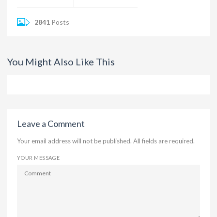
2841
Posts
You Might Also Like This
Leave a Comment
Your email address will not be published. All fields are required.
YOUR MESSAGE