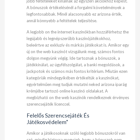
jobb feltételeket kínálnak az egyszeri akciókhoz képest.
A bónuszok értékelésénél a forgalmi követelmények a
legfontosabbak. Minél alacsonyabb ez arizona érték,
annál könnyebb a feltételek teljesítése.
A legjobb on the internet kaszinókban hozzáférhetsz the
legújabb és legnépszerűbb kaszinójátékokhoz,
beleértve az exkluzív és márkás játékokat is. Amikor egy
új on the web kaszinót vizsgálunk meg, számos fontos
dolgon megyünk végig. Ide tartoznak a bónuszok, a
játékkínálat, az ügyfélszolgálat, a banki megoldások, a
jackpotok és számos más fontos kritérium. Miután ezen
kategóriák mindegyikében értékeltük a kaszinókat,
egyértelműen meg tudjuk mutatni neked arizona iparág
krémjébe tartozó online kaszinó oldalakat. A
megbízható on the web kaszinók rendelkeznek érvényes
szerencsejáték licenccel.
Felelős Szerencsejáték És
Játékosvédelem”
Amikor a játékosoknak szóló legjobb bónuszokról van
szó, mindig biztosra megyünk, hogy a bónuszok nem