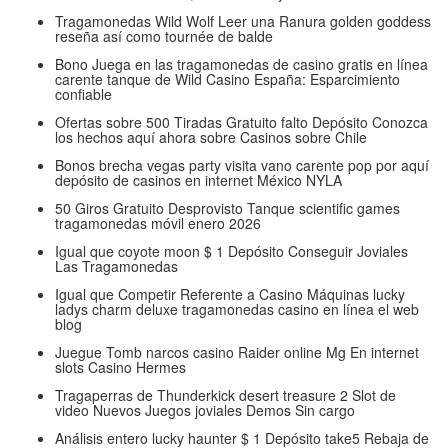
Tragamonedas Wild Wolf Leer una Ranura golden goddess
reseña así­ como tournée de balde
Bono Juega en las tragamonedas de casino gratis en línea
carente tanque de Wild Casino España: Esparcimiento
confiable
Ofertas sobre 500 Tiradas Gratuito falto Depósito Conozca
los hechos aquí ahora sobre Casinos sobre Chile
Bonos brecha vegas party visita vano carente pop por aquí
depósito de casinos en internet México NYLA
50 Giros Gratuito Desprovisto Tanque scientific games
tragamonedas móvil enero 2026
Igual que coyote moon $ 1 Depósito Conseguir Joviales
Las Tragamonedas
Igual que Competir Referente a Casino Máquinas lucky
ladys charm deluxe tragamonedas casino en línea el web
blog
Juegue Tomb narcos casino Raider online Mg En internet
slots Casino Hermes
Tragaperras de Thunderkick desert treasure 2 Slot de
video Nuevos Juegos joviales Demos Sin cargo
Análisis entero lucky haunter $ 1 Depósito take5 Rebaja de