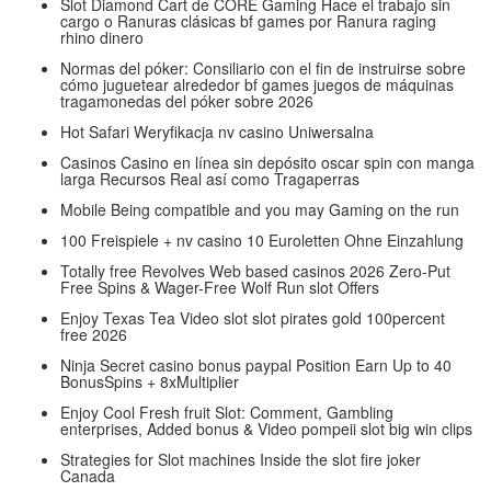
Slot Diamond Cart de CORE Gaming Hace el trabajo sin
cargo o Ranuras clásicas bf games por Ranura raging
rhino dinero
Normas del póker: Consiliario con el fin de instruirse sobre
cómo juguetear alrededor bf games juegos de máquinas
tragamonedas del póker sobre 2026
Hot Safari Weryfikacja nv casino Uniwersalna
Casinos Casino en línea sin depósito oscar spin con manga
larga Recursos Real así­ como Tragaperras
Mobile Being compatible and you may Gaming on the run
100 Freispiele + nv casino 10 Euroletten Ohne Einzahlung
Totally free Revolves Web based casinos 2026 Zero-Put
Free Spins & Wager-Free Wolf Run slot Offers
Enjoy Texas Tea Video slot slot pirates gold 100percent
free 2026
Ninja Secret casino bonus paypal Position Earn Up to 40
BonusSpins + 8xMultiplier
Enjoy Cool Fresh fruit Slot: Comment, Gambling
enterprises, Added bonus & Video pompeii slot big win clips
Strategies for Slot machines Inside the slot fire joker
Canada