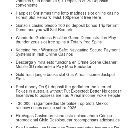
zombies $ un bonanza $ 1 Depósito 2026 Depósito
conveniente
Happiest Christmas time lotto madness slot online casino
Forest Slot Remark Twist 100percent free Here
Gonzo’s casino pledoo 100 no deposit bonus Trip NetEnt
Demo and you will Slot Remark
Wonderful Goddess Position Game Demonstration Play
thunder zeus slot free spins & Totally free Spins
Keeping Your Winnings Safe: Navigating Secure Payment
Systems in Irish Online Casinos
Descarga y mira esto funciona en Crime Scene Cleaner:
Mobile 3D referente a Pc y Mac Emulador
Gold-rush jungle books slot Gus A real income Jackpot
Slots
Real money On $1 deposit the godfather the internet
Pokies in australia without Put Expected: Better No deposit
Incentives to possess Bien au A real income Pokie People
+30,000 Tragamonedas De balde Top Slots México
rainbow riches casino sobre 2026
FireVegas Casino presione este enlace ahora Código
promocional Chile Desbloquear recompensas adicionales
Son Legales Las Máquinas Tragamonedas Acerca de De