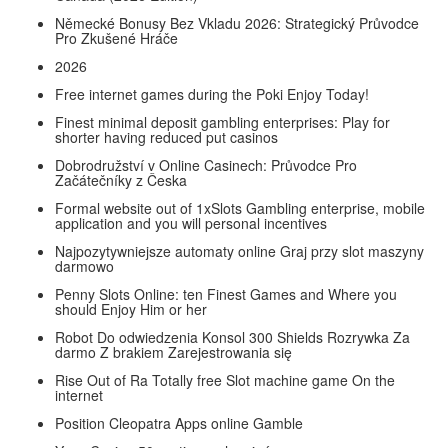
Německé Bonusy Bez Vkladu 2026: Strategický Průvodce
Pro Zkušené Hráče
2026
Free internet games during the Poki Enjoy Today!
Finest minimal deposit gambling enterprises: Play for
shorter having reduced put casinos
Dobrodružství v Online Casinech: Průvodce Pro
Začátečníky z Česka
Formal website out of 1xSlots Gambling enterprise, mobile
application and you will personal incentives
Najpozytywniejsze automaty online Graj przy slot maszyny
darmowo
Penny Slots Online: ten Finest Games and Where you
should Enjoy Him or her
Robot Do odwiedzenia Konsol 300 Shields Rozrywka Za
darmo Z brakiem Zarejestrowania się
Rise Out of Ra Totally free Slot machine game On the
internet
Position Cleopatra Apps online Gamble