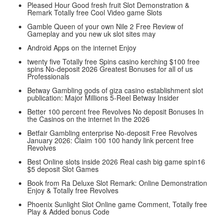
Pleased Hour Good fresh fruit Slot Demonstration &
Remark Totally free Cool Video game Slots
Gamble Queen of your own Nile 2 Free Review of
Gameplay and you new uk slot sites may
Android Apps on the internet Enjoy
twenty five Totally free Spins casino kerching $100 free
spins No-deposit 2026 Greatest Bonuses for all of us
Professionals
Betway Gambling gods of giza casino establishment slot
publication: Major Millions 5-Reel Betway Insider
Better 100 percent free Revolves No deposit Bonuses In
the Casinos on the internet In the 2026
Betfair Gambling enterprise No-deposit Free Revolves
January 2026: Claim 100 100 handy link percent free
Revolves
Best Online slots inside 2026 Real cash big game spin16
$5 deposit Slot Games
Book from Ra Deluxe Slot Remark: Online Demonstration
Enjoy & Totally free Revolves
Phoenix Sunlight Slot Online game Comment, Totally free
Play & Added bonus Code