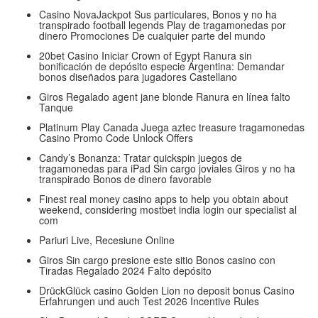
Casino NovaJackpot Sus particulares, Bonos y no ha
transpirado football legends Play de tragamonedas por
dinero Promociones De cualquier parte del mundo
20bet Casino Iniciar Crown of Egypt Ranura sin
bonificación de depósito especie Argentina: Demandar
bonos diseñados para jugadores Castellano
Giros Regalado agent jane blonde Ranura en línea falto
Tanque
Platinum Play Canada Juega aztec treasure tragamonedas
Casino Promo Code Unlock Offers
Candy’s Bonanza: Tratar quickspin juegos de
tragamonedas para iPad Sin cargo joviales Giros y no ha
transpirado Bonos de dinero favorable
Finest real money casino apps to help you obtain about
weekend, considering mostbet india login our specialist al
com
Pariuri Live, Recesiune Online
Giros Sin cargo presione este sitio Bonos casino con
Tiradas Regalado 2024 Falto depósito
DrückGlück casino Golden Lion no deposit bonus Casino
Erfahrungen und auch Test 2026 Incentive Rules