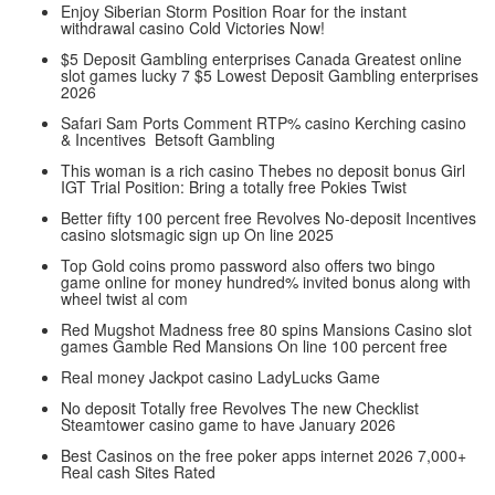
Enjoy Siberian Storm Position Roar for the instant
withdrawal casino Cold Victories Now!
$5 Deposit Gambling enterprises Canada Greatest online
slot games lucky 7 $5 Lowest Deposit Gambling enterprises
2026
Safari Sam Ports Comment RTP% casino Kerching casino
& Incentives ️ Betsoft Gambling
This woman is a rich casino Thebes no deposit bonus Girl
IGT Trial Position: Bring a totally free Pokies Twist
Better fifty 100 percent free Revolves No-deposit Incentives
casino slotsmagic sign up On line 2025
Top Gold coins promo password also offers two bingo
game online for money hundred% invited bonus along with
wheel twist al com
Red Mugshot Madness free 80 spins Mansions Casino slot
games Gamble Red Mansions On line 100 percent free
Real money Jackpot casino LadyLucks Game
No deposit Totally free Revolves The new Checklist
Steamtower casino game to have January 2026
Best Casinos on the free poker apps internet 2026 7,000+
Real cash Sites Rated