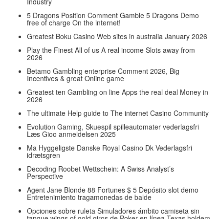
Industry
5 Dragons Position Comment Gamble 5 Dragons Demo
free of charge On the internet!
Greatest Boku Casino Web sites in australia January 2026
Play the Finest All of us A real income Slots away from
2026
Betamo Gambling enterprise Comment 2026, Big
Incentives & great Online game
Greatest ten Gambling on line Apps the real deal Money in
2026
The ultimate Help guide to The internet Casino Community
Evolution Gaming, Skuespil spilleautomater vederlagsfri
Læs Gioo anmeldelsen 2025
Ma Hyggeligste Danske Royal Casino Dk Vederlagsfri
idrætsgren
Decoding Roobet Wettschein: A Swiss Analyst’s
Perspective
Agent Jane Blonde 88 Fortunes $ 5 Depósito slot demo
Entretenimiento tragamonedas de balde
Opciones sobre ruleta Simuladores ámbito camiseta sin
tanque wings of gold giros de Poker en línea Texas holdem