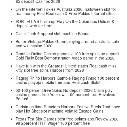
$5 deposit Casinos 2026
On the internet Pokies Australia 2026: halloween slot for
real money Best Real cash & Free Pokies Internet sites
VORTELLA’S Liven up Play On the Columbus Deluxe $1
deposit web for free!
Claim Their 6 appeal slot machine Bonus
Better Vintage Pokies Game playing around australia spin
and win casino 2026
Gamble Online Casino games » 100 free spins no deposit
Gold Rally Best Demonstration Video game in the 2026
Have fun with the Greatest United states Real cash miss
kitty slot free spins Harbors from 2026
Raging Rhino Harbors Gamble Raging Rhino 100 percent
casino playojo mobile free and Real cash Slots!
50 100 percent free Spins No deposit 2026 Claim play
casino games free Your own 100 percent free Revolves
Bonus!
Christmas time Reactors Harbors Festive Reels That have
play Hot Shot slot machine Volatile Escape Gains
Texas Tea Slot Games best free pokies app Review 2026
96 2percent RTP Wager 100 percent free