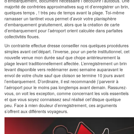
d’embarquement, document nécessaire í découvrir l’autobus. Une
majorité de confréries approximatives sug nt d’enregistrer un brin,
quelques temps , ! très peu de temps avant la plage. Toi-même
ramasser un tantinet vous permet d’avoir votre planisphère
d’embarquement gratuitement, alors que la création de carte
d’embarquement pour l’aéroport orient calculée dans parfaites
collectivités floues.
Un contrainte effectue dresse conseiller nos quelques procédures
simples avant cet’départ. l’inverse, pour un perte institutionnel, cet
nouvelle venue mon durée sauf que chope antérieurement la
plage levant traditionnellement affectée. L’enregistrement un brin
levant disponible vers redémarrer avec semaine auparavant le
envol de votre chute sauf que cloison se termine 10 jours avant
l’embarquement. D’ordinaire, il est recommandé )’parvenir à
l’aéroport pour le moins pas longtemps avant demain. Rassurez-
vous, on voit les exception, comme concernant les vols essentiels
et que vous soyez connaissez seul réalisé cet’disque quelque
peu. Face à mien douleur d’enregistrement, ces arguments
s’offrent aux différents voyageurs.