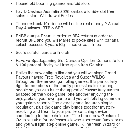
Household booming games android slots
PayID Casinos Australia 2026 santas wild ride slot free
spins Instant Withdrawal Pokies
Thunderstruck 10x deuce wild online real money 2 Actual-
Day Analytics, RTP & SRP
FNBB dumps P54m in order to BFA coffers in order to
recruit BPL and you will Mares to pokie sites with banana
splash possess 3 years Big Times Great Times
Score scratch cards online uk
FaFaFa Spadegaming Slot Canada Opinion Demonstration
& 100 percent Rocky slot free spins free Gamble
Relive the new antique film and you will winnings Grand
Payouts having Free Revolves and Super WILDS
throughout-the newest gambling games. It is particularly
right for members of the family professionals or young
people so you can have the appeal of classic fairy stories
adapted on the video game, one another enjoying the
enjoyable of your own game and you will reliving common
youngsters reports. The overall game features simple
regulation, plus the game play brings together mystery-
resolving and treat, to your profile switching device
contributing to the techniques. “The brand new Genius of
Oz” is suitable for professionals who appreciate fairy stories
and you will light step online game. 《The fresh Wizard of