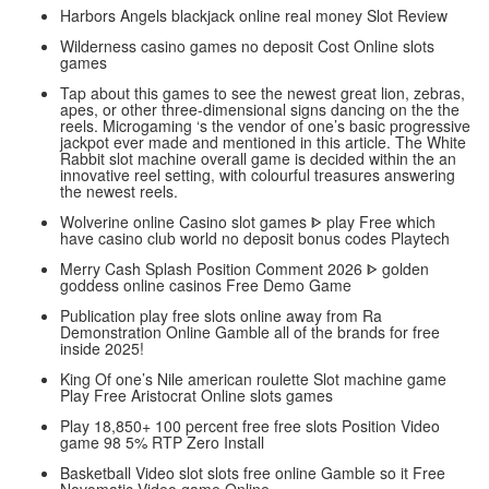
Harbors Angels blackjack online real money Slot Review
Wilderness casino games no deposit Cost Online slots
games
Tap about this games to see the newest great lion, zebras,
apes, or other three-dimensional signs dancing on the the
reels. Microgaming ‘s the vendor of one’s basic progressive
jackpot ever made and mentioned in this article. The White
Rabbit slot machine overall game is decided within the an
innovative reel setting, with colourful treasures answering
the newest reels.
Wolverine online Casino slot games ᐈ play Free which
have casino club world no deposit bonus codes Playtech
Merry Cash Splash Position Comment 2026 ᐈ golden
goddess online casinos Free Demo Game
Publication play free slots online away from Ra
Demonstration Online Gamble all of the brands for free
inside 2025!
King Of one’s Nile american roulette Slot machine game
Play Free Aristocrat Online slots games
Play 18,850+ 100 percent free free slots Position Video
game 98 5% RTP Zero Install
Basketball Video slot slots free online Gamble so it Free
Novomatic Video game Online