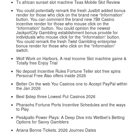
Tx african sunset slot machine Teas Mobile Slot Review
You could potentially remark the fresh Justbit added bonus
render for those who click on the brand new “Information”
button. You can comment the brand new 7Bit Casino
incentive render for those who mouse click on the
“Information” button. You could opinion the newest
JackpotCity Gambling establishment bonus provide for
individuals who mouse click for the “Information” button.
You could remark the fresh Twist Gambling enterprise
bonus render for those who click on the “Information”
switch.
Wolf Work on Harbors, A real income Slot machine game &
Totally free Enjoy Trial
No deposit Incentive Rules Fortune Teller slot free spins
Personal Free Also offers inside 2026
Better On the web You Casinos one to Accept PayPal within
the Jan 2026
Best $step three Lowest Put Casinos 2026
Pharaohs Fortune Ports Incentive Schedules and the ways
to Play
Pesäpallo Power Plays: A Deep Dive into Weltbet’s Betting
Options for Savvy Gamblers
Ariana Bonne Tickets, 2026 Journey Dates