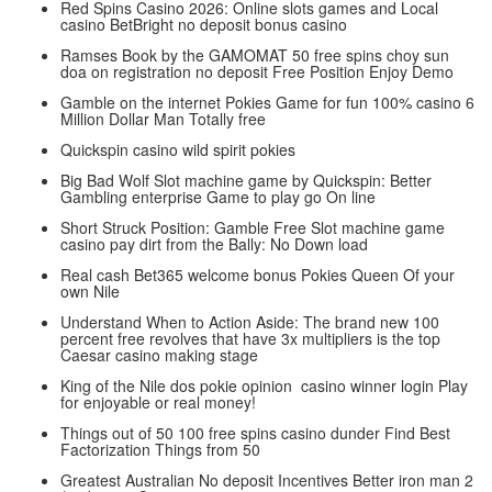
Red Spins Casino 2026: Online slots games and Local
casino BetBright no deposit bonus casino
Ramses Book by the GAMOMAT 50 free spins choy sun
doa on registration no deposit Free Position Enjoy Demo
Gamble on the internet Pokies Game for fun 100% casino 6
Million Dollar Man Totally free
Quickspin casino wild spirit pokies
Big Bad Wolf Slot machine game by Quickspin: Better
Gambling enterprise Game to play go On line
Short Struck Position: Gamble Free Slot machine game
casino pay dirt from the Bally: No Down load
Real cash Bet365 welcome bonus Pokies Queen Of your
own Nile
Understand When to Action Aside: The brand new 100
percent free revolves that have 3x multipliers is the top
Caesar casino making stage
King of the Nile dos pokie opinion ️️ casino winner login Play
for enjoyable or real money!
Things out of 50 100 free spins casino dunder Find Best
Factorization Things from 50
Greatest Australian No deposit Incentives Better iron man 2