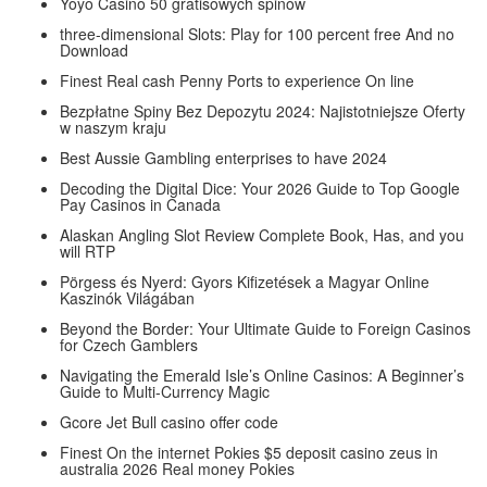
Yoyo Casino 50 gratisowych spinów
three-dimensional Slots: Play for 100 percent free And no
Download
Finest Real cash Penny Ports to experience On line
Bezpłatne Spiny Bez Depozytu 2024: Najistotniejsze Oferty
w naszym kraju
Best Aussie Gambling enterprises to have 2024
Decoding the Digital Dice: Your 2026 Guide to Top Google
Pay Casinos in Canada
Alaskan Angling Slot Review Complete Book, Has, and you
will RTP
Pörgess és Nyerd: Gyors Kifizetések a Magyar Online
Kaszinók Világában
Beyond the Border: Your Ultimate Guide to Foreign Casinos
for Czech Gamblers
Navigating the Emerald Isle’s Online Casinos: A Beginner’s
Guide to Multi-Currency Magic
Gcore Jet Bull casino offer code
Finest On the internet Pokies $5 deposit casino zeus in
australia 2026 Real money Pokies