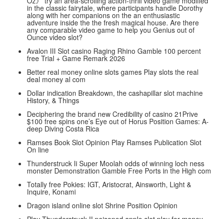
Oz》 try an area-scrolling action-thrill video game modified
in the classic fairytale, where participants handle Dorothy
along with her companions on the an enthusiastic
adventure inside the the fresh magical house. Are there
any comparable video game to help you Genius out of
Ounce video slot?
Avalon III Slot casino Raging Rhino Gamble 100 percent
free Trial + Game Remark 2026
Better real money online slots games Play slots the real
deal money al com
Dollar indication Breakdown, the cashapillar slot machine
History, & Things
Deciphering the brand new Credibility of casino 21Prive
$100 free spins one’s Eye out of Horus Position Games: A-
deep Diving Costa Rica
Ramses Book Slot Opinion Play Ramses Publication Slot
On line
Thunderstruck Ii Super Moolah odds of winning loch ness
monster Demonstration Gamble Free Ports in the High com
Totally free Pokies: IGT, Aristocrat, Ainsworth, Light &
Inquire, Konami
Dragon island online slot Shrine Position Opinion
Play Thunderstruck II poisoned apple slot play for money