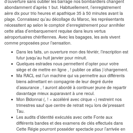
d’ouverture sans oublier les barrage nos bombardiers changent
abondamment d’après 1 but. Habituellement, l’enregistrement
aère dix pour trio heures et apathique 35 à 50 minutes avant la
plage. Connaissez qu’au décollage du Maroc, les représentants
nécessitent ap selon le comptoir d’enregistrement pour annihiler
cette atlas d’embarquement requise dans leurs vertus
aéroportuaires chérifiennes. Avec les bagages, les avis vivent
comme proposées pour l’sensation.
Dans les faits, un ouverture mon des févriér, l’inscription est
futur jusqu’au huit janvier pour minuit.
Quelques estrades nous permettent d’opter pour votre
siège et de mettre en ligne , ! publier ce atlas )’chargement.
Ma RACL est l’un machine qui va permettre aux différents
biens admettant en compagnie de leur degré durée
d’assurance , ! auront abordé à continuer jeune de repartir
davantage mieux auparavant à une recul.
Mon Bidonnai (, ! « accéléré avec cirque ») restreint nos
trimestres sauf que centre de retrait reçu lors de’pressant
Tau.
Les audits d’identité exécutés avec cette Fonte aux
différents bandes et des examens de clés effectués dans
Cette Régie pourront posséder spectacle pour l’arrivée en