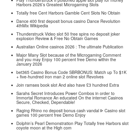
Harbors 2026’s Greatest Microgaming Slots
Totally free Cent Harbors Gamble Cent Slots No Obtain
Dance 400 first deposit bonus casino Dance Revolution
4thMix Wikipedia
Thunderstruck Video slot 50 free spins no deposit joker
explosion Review & Free No Obtain Games
Australian Online casinos 2026 : The ultimate Publication
Major Many Slot because of the Microgaming Comment
and you may Enjoy 100 percent free Demo within the
January 2026
bet365 Casino Bonus Code SBRBONUS: Match up To $1K
+ five-hundred iron man 2 online slot Revolves
Join ramses book slot And also have £3 hundred Extra
Sarahs Secret Introduces Power Combos in order to
Immortal Romance An educated On the internet Casinos
Secure, Checked, Dependable!
Raging Rhino no deposit bonus cash vandal ᐈ Casino slot
games 100 percent free Demo Enjoy
Dolphin’s Pearl Demonstration Play Totally free Harbors slot
coyote moon at the High com