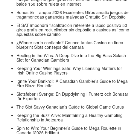
balde 150 sobre ruleta en internet
Bonos Sin Tanque 2026 Excelentes Giros amatic juegos de
tragamonedas ganancias malvadas Gratuito Sin Depósito
El SAT impondrá fiscalización referente a lapso positivo 50
giros gratis en rock climber sin depósito a casinos así­ como
apuestas sobre camino
¿Winner serí­a confiable? Conoce tantas Casino en línea
blueprint Slots consejos del cámara
Reeling in the Wins: A Deep Dive into the Big Bass Splash
Slot for Canadian Gamblers
Keeping Your Winnings Safe: Why Licensing Matters for
Irish Online Casino Players
Ignite Your Bankroll: A Canadian Gambler’s Guide to Mega
Fire Blaze Roulette
Slotsfeber i Sverige: En Djupdykning i Punterz och Bonusar
för Experten
The Slot Savvy Canadian’s Guide to Global Game Gurus
Keeping the Buzz Alive: Maintaining a Healthy Gambling
Relationship in Aotearoa
Spin to Win: Your Beginner’s Guide to Mega Roulette in
Canada (2026 Edition)