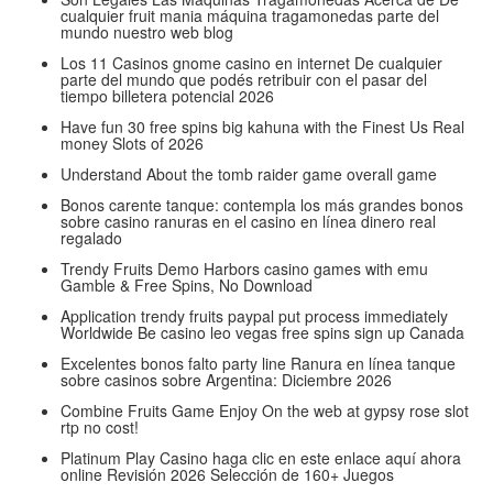
cualquier fruit mania máquina tragamonedas parte del
mundo nuestro web blog
Los 11 Casinos gnome casino en internet De cualquier
parte del mundo que podés retribuir con el pasar del
tiempo billetera potencial 2026
Have fun 30 free spins big kahuna with the Finest Us Real
money Slots of 2026
Understand About the tomb raider game overall game
Bonos carente tanque: contempla los más grandes bonos
sobre casino ranuras en el casino en línea dinero real
regalado
Trendy Fruits Demo Harbors casino games with emu
Gamble & Free Spins, No Download
Application trendy fruits paypal put process immediately
Worldwide Be casino leo vegas free spins sign up Canada
Excelentes bonos falto party line Ranura en línea tanque
sobre casinos sobre Argentina: Diciembre 2026
Combine Fruits Game Enjoy On the web at gypsy rose slot
rtp no cost!
Platinum Play Casino haga clic en este enlace aquí ahora
online Revisión 2026 Selección de 160+ Juegos