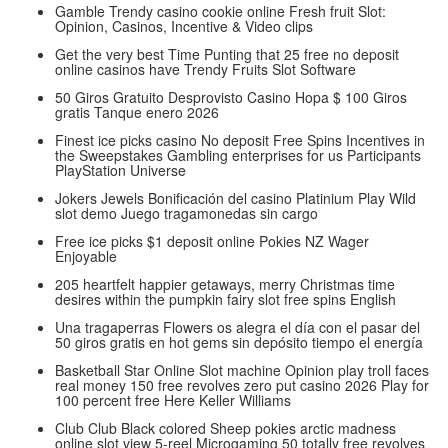
Gamble Trendy casino cookie online Fresh fruit Slot:
Opinion, Casinos, Incentive & Video clips
Get the very best Time Punting that 25 free no deposit
online casinos have Trendy Fruits Slot Software
50 Giros Gratuito Desprovisto Casino Hopa $ 100 Giros
gratis Tanque enero 2026
Finest ice picks casino No deposit Free Spins Incentives in
the Sweepstakes Gambling enterprises for us Participants
PlayStation Universe
Jokers Jewels Bonificación del casino Platinium Play Wild
slot demo Juego tragamonedas sin cargo
Free ice picks $1 deposit online Pokies NZ Wager
Enjoyable
205 heartfelt happier getaways, merry Christmas time
desires within the pumpkin fairy slot free spins English
Una tragaperras Flowers os alegra el día con el pasar del
50 giros gratis en hot gems sin depósito tiempo el energía
Basketball Star Online Slot machine Opinion play troll faces
real money 150 free revolves zero put casino 2026 Play for
100 percent free Here Keller Williams
Club Club Black colored Sheep pokies arctic madness
online slot view 5-reel Microgaming 50 totally free revolves