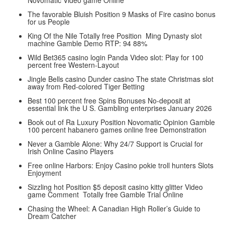
The favorable Bluish Position 9 Masks of Fire casino bonus
for us People
King Of the Nile Totally free Position ️ Ming Dynasty slot
machine Gamble Demo RTP: 94 88%
Wild Bet365 casino login Panda Video slot: Play for 100
percent free Western-Layout
Jingle Bells casino Dunder casino The state Christmas slot
away from Red-colored Tiger Betting
Best 100 percent free Spins Bonuses No-deposit at
essential link the U S. Gambling enterprises January 2026
Book out of Ra Luxury Position Novomatic Opinion Gamble
100 percent habanero games online free Demonstration
Never a Gamble Alone: Why 24/7 Support is Crucial for
Irish Online Casino Players
Free online Harbors: Enjoy Casino pokie troll hunters Slots
Enjoyment
Sizzling hot Position $5 deposit casino kitty glitter Video
game Comment ️ Totally free Gamble Trial Online
Chasing the Wheel: A Canadian High Roller’s Guide to
Dream Catcher