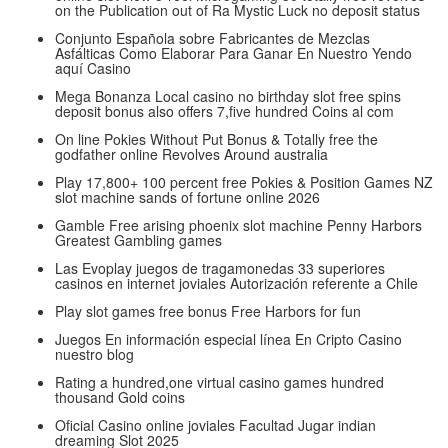
on the Publication out of Ra Mystic Luck no deposit status
Conjunto Española sobre Fabricantes de Mezclas
Asfálticas Como Elaborar Para Ganar En Nuestro Yendo
aquí Casino
Mega Bonanza Local casino no birthday slot free spins
deposit bonus also offers 7,five hundred Coins al com
On line Pokies Without Put Bonus & Totally free the
godfather online Revolves Around australia
Play 17,800+ 100 percent free Pokies & Position Games NZ
slot machine sands of fortune online 2026
Gamble Free arising phoenix slot machine Penny Harbors
Greatest Gambling games
Las Evoplay juegos de tragamonedas 33 superiores
casinos en internet joviales Autorización referente a Chile
Play slot games free bonus Free Harbors for fun
Juegos En información especial línea En Cripto Casino
nuestro blog
Rating a hundred,one virtual casino games hundred
thousand Gold coins
Oficial Casino online joviales Facultad Jugar indian
dreaming Slot 2025