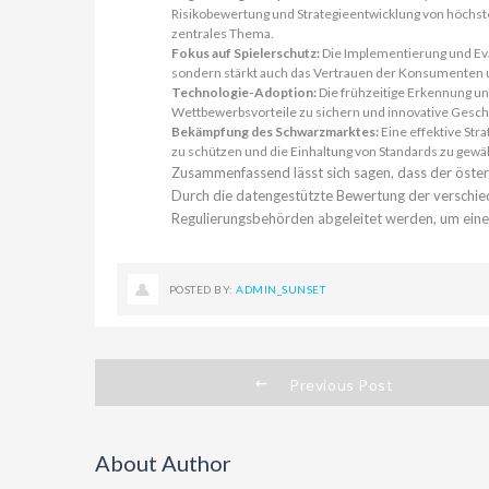
Risikobewertung und Strategieentwicklung von höchster 
zentrales Thema.
Fokus auf Spielerschutz:
Die Implementierung und Eva
sondern stärkt auch das Vertrauen der Konsumenten un
Technologie-Adoption:
Die frühzeitige Erkennung un
Wettbewerbsvorteile zu sichern und innovative Gesch
Bekämpfung des Schwarzmarktes:
Eine effektive Str
zu schützen und die Einhaltung von Standards zu gewä
Zusammenfassend lässt sich sagen, dass der österr
Durch die datengestützte Bewertung der verschie
Regulierungsbehörden abgeleitet werden, um eine 
POSTED BY:
ADMIN_SUNSET
Previous Post
About Author