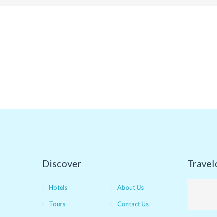
Discover
Trave
Hotels
About Us
Tours
Contact Us