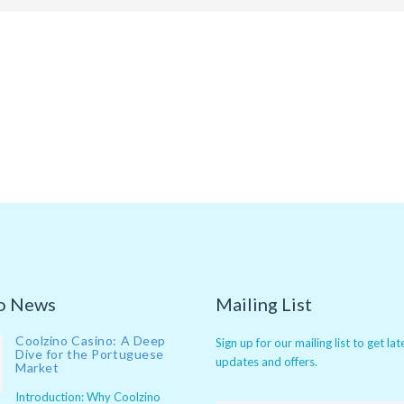
lo News
Mailing List
Coolzino Casino: A Deep
Sign up for our mailing list to get lat
Dive for the Portuguese
updates and offers.
Market
Introduction: Why Coolzino