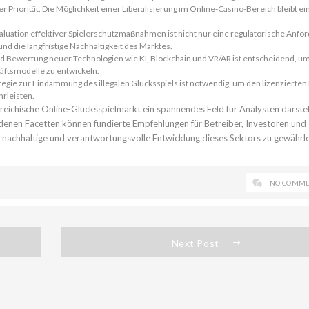
Priorität. Die Möglichkeit einer Liberalisierung im Online-Casino-Bereich bleibt ei
luation effektiver Spielerschutzmaßnahmen ist nicht nur eine regulatorische Anfo
d die langfristige Nachhaltigkeit des Marktes.
d Bewertung neuer Technologien wie KI, Blockchain und VR/AR ist entscheidend, u
äftsmodelle zu entwickeln.
ategie zur Eindämmung des illegalen Glücksspiels ist notwendig, um den lizenzierten
hrleisten.
eichische Online-Glücksspielmarkt ein spannendes Feld für Analysten darstel
denen Facetten können fundierte Empfehlungen für Betreiber, Investoren und
nachhaltige und verantwortungsvolle Entwicklung dieses Sektors zu gewährle
NO COMME
Next Post