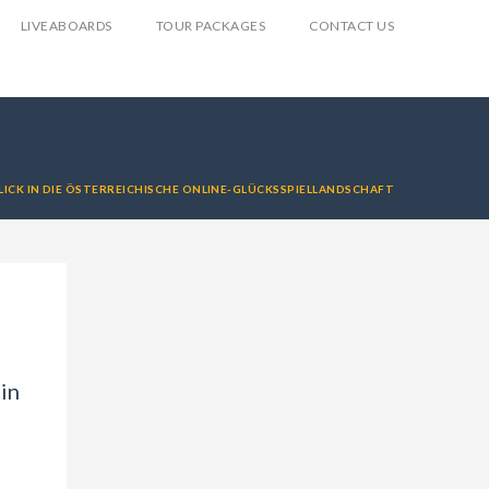
LIVEABOARDS
TOUR PACKAGES
CONTACT US
LICK IN DIE ÖSTERREICHISCHE ONLINE-GLÜCKSSPIELLANDSCHAFT
in