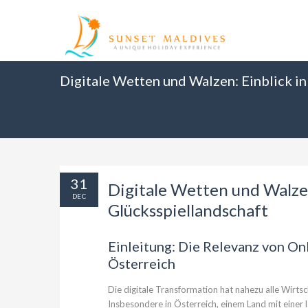
Digitale Wetten und Walzen: Einblick in
31
Digitale Wetten und Walzen
DEC
Glücksspiellandschaft
Einleitung: Die Relevanz von On
Österreich
Die digitale Transformation hat nahezu alle Wirts
Insbesondere in Österreich, einem Land mit einer