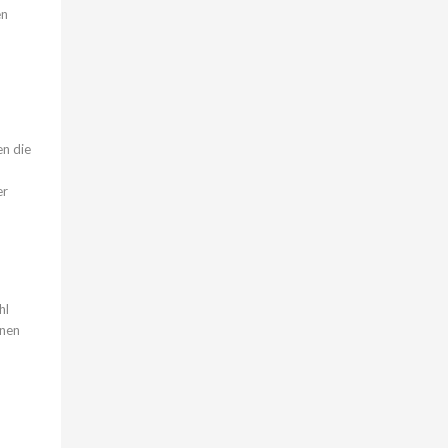
en
en die
er
hl
inen