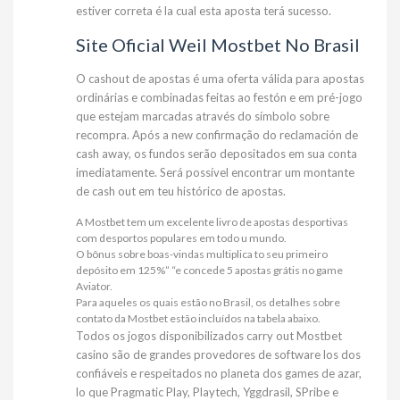
estiver correta é la cual esta aposta terá sucesso.
Site Oficial Weil Mostbet No Brasil
O cashout de apostas é uma oferta válida para apostas
ordinárias e combinadas feitas ao festón e em pré-jogo
que estejam marcadas através do símbolo sobre
recompra. Após a new confirmação do reclamación de
cash away, os fundos serão depositados em sua conta
imediatamente. Será possível encontrar um montante
de cash out em teu histórico de apostas.
A Mostbet tem um excelente livro de apostas desportivas
com desportos populares em todo u mundo.
O bônus sobre boas-vindas multiplica to seu primeiro
depósito em 125%” “e concede 5 apostas grátis no game
Aviator.
Para aqueles os quais estão no Brasil, os detalhes sobre
contato da Mostbet estão incluídos na tabela abaixo.
Todos os jogos disponibilizados carry out Mostbet
casino são de grandes provedores de software los dos
confiáveis e respeitados no planeta dos games de azar,
lo que Pragmatic Play, Playtech, Yggdrasil, SPribe e