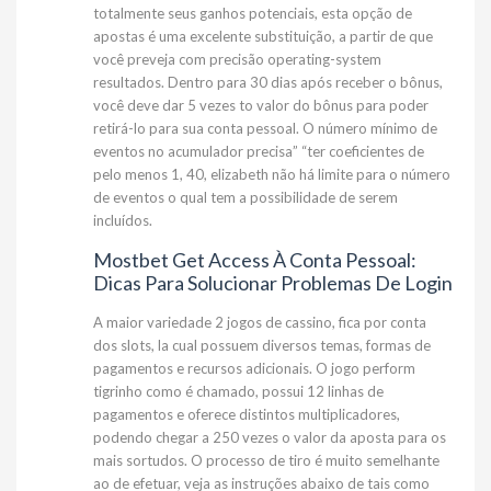
totalmente seus ganhos potenciais, esta opção de
apostas é uma excelente substituição, a partir de que
você preveja com precisão operating-system
resultados. Dentro para 30 dias após receber o bônus,
você deve dar 5 vezes to valor do bônus para poder
retirá-lo para sua conta pessoal. O número mínimo de
eventos no acumulador precisa” “ter coeficientes de
pelo menos 1, 40, elizabeth não há limite para o número
de eventos o qual tem a possibilidade de serem
incluídos.
Mostbet Get Access À Conta Pessoal:
Dicas Para Solucionar Problemas De Login
A maior variedade 2 jogos de cassino, fica por conta
dos slots, la cual possuem diversos temas, formas de
pagamentos e recursos adicionais. O jogo perform
tigrinho como é chamado, possui 12 linhas de
pagamentos e oferece distintos multiplicadores,
podendo chegar a 250 vezes o valor da aposta para os
mais sortudos. O processo de tiro é muito semelhante
ao de efetuar, veja as instruções abaixo de tais como