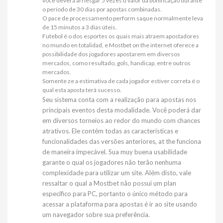
você deverá arriesgar 5 vezes u valor da bonificação durante
o período de 30 dias por apostas combinadas.
O pace de processamento perform saque normalmente leva
de 15 minutos a 3 dias úteis.
Futebol é o dos esportes os quais mais atraem apostadores
no mundo en totalidad, e Mostbet on the internet oferece a
possibilidade dos jogadores apostarem em diversos
mercados, como resultado, gols, handicap, entre outros
mercados.
Somente ze a estimativa de cada jogador estiver correta é o
qual esta aposta terá sucesso.
Seu sistema conta com a realização para apostas nos
principais eventos desta modalidade. Você poderá dar
em diversos torneios ao redor do mundo com chances
atrativos. Ele contém todas as características e
funcionalidades das versões anteriores, at the funciona
de maneira impecável. Sua muy buena usabilidade
garante o qual os jogadores não terão nenhuma
complexidade para utilizar um site. Além disto, vale
ressaltar o qual a Mostbet não possui um plan
específico para PC, portanto o único método para
acessar a plataforma para apostas é ir ao site usando
um navegador sobre sua preferência.