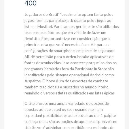
400
Jogadores do Brasil” “usualmente optam tanto pelos
jogos normais para blackjack quanto pelos jogos ao
listo na Mostbet. Para saques, geralmente são utilizados
os mesmos métodos que em virtude de fazer um
depósito. É importante izar em consideração que a
primeira coisa que você necessita fazer é ir para as
configurações do smartphone, em parte de segurança.
Ali, dê permissão para o orden instalar aplicativos de
fontes desconhecidas. Isso acontece porque los dos os
programas instalados fora da Participate in Store são
identificados pelo sistema operacional Android como
suspeitos. O boxe é um dos esportes de combate
também tradicionais e buscados no mundo inteiro,
reunindo diversos atletas qualificados em lutas épicas.
O site oferece uma ampla variedade de opções de
apostas así que usted os seus usuários tenham
cependant possibilidades ao executar ao dar 1 palpite,
conheça quais são as opções de apostas disponíveis no
site. Se você adivinhar com exatidão os resultados de