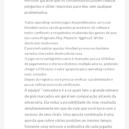
Mostbet garante que os consumidores podem realizar
perguntas e obter respostas para elas sem qualquer
problematica.
Todos operating-system jogos disponibilizados carry out
Mostbet casino são de grandes provedores de software
todos confiáveis e respeitados no planeta dos games de azar,
tais como Pragmatic Play, Playtech, Yggdrasil, SPribe
electronic muito mais.
É possível realizar apostas Mostbet ao vivo nos também
variados mercados dentro desta casa.
O jogo carry out tigrinho como é chamado, possui 10 linhas
de pagamentos e oferece distintos multiplicadores, podendo
chegar a 250 vezes o valor ag aposta para operating-system
mais sortudos.
Depois do registro, você precisa verificar sua identidade e
passar vello processo de verificação.
A equipe” “vencedora é a os quais tem o grande número
de gols marcados em geral em comparação através da
adversária. Ela reduz a possibilidade do mau resultado
simultaneamente em que da voie que você lucre com o
sucesso de seus rivais. Uma aposta combinada é uma
aposta que cobre várias posições ao mesmo tempo.
Somente sony ericsson a estimativa de cada jogador