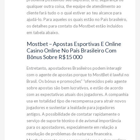
qualquer outra coisa, the equipe de atendimento ao
cliente fará tudo o o qual estiver ao teu alcance para
ajudá-lo. Para aqueles os quais estão no País brasileiro,
os detalhes para contato da Mostbet estão incluídos
em tabela abaixo.
Mostbet – Apostas Esportivas E Online
Casino Online No País Brasileiro Com
Bônus Sobre R$15 000
Entretanto, apostadores Brasileiros podem interagir
com o agente de apostas porque to MostBet é lawful no
Brasil. Os bónus e promoções” “oferecidos pelo agente
sobre apostas são bem lucrativos, e estão de acordo
com as expectativas atuais dos jogadores. A companhia
usa en totalidad tipo de recompensa para atrair novos
jogadores e sustentar a lealdade para jogadores
antigos. A possibilidade de contatar rapidamente o
serviço de suporte técnico é de avismal importância
para os apostadores, especialmente em relação a
resolução de problemas de natureza financeira.