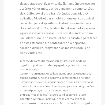
de apostas esportivas virtuais. Ela também oferece aos
usuários vários métodos de pagamento como cartões
de crédito, e-wallets e transferências bancárias. O
aplicativo Mostbet para mobile phone está disponível
parecchio para dispositivos Android os quanto para
dispositivos iOS. O aplicativo tem download atrayente,
e para isso basta acessar u site oficial usando o nosso
link. Além disso, é possível utilizar u aplicativo para fazer
apostas, financiar sua conta fazendo o depósito,
sacando dinheiro, resgatando os mesmos bônus de
boas-vindas etc.
O game de cartas Bacará possui muitas salas onde os
jogadores podem escolher u jogo desejado electronic
começar a jogar.
Conforme um usuário realiza alguma aposta, o foguete vai
subindo at the funciona de forma semelhante ao Aviator.
É importante levar em consideração o qual a primeira coisa
que você necessita fazer é ventosear para as configurações
do smartphone, na parte de segurança.
Entre as modalidades” “esportivas disponíveis, estão
operating system e-Sports que cada vez mais vem se
transformando populares, e em Mostbet online os jogadores