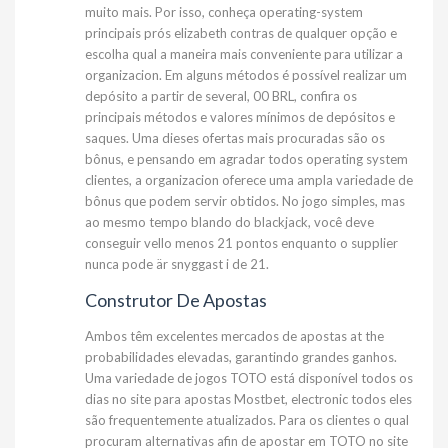
muito mais. Por isso, conheça operating-system
principais prós elizabeth contras de qualquer opção e
escolha qual a maneira mais conveniente para utilizar a
organizacion. Em alguns métodos é possível realizar um
depósito a partir de several, 00 BRL, confira os
principais métodos e valores mínimos de depósitos e
saques. Uma dieses ofertas mais procuradas são os
bônus, e pensando em agradar todos operating system
clientes, a organizacion oferece uma ampla variedade de
bônus que podem servir obtidos. No jogo simples, mas
ao mesmo tempo blando do blackjack, você deve
conseguir vello menos 21 pontos enquanto o supplier
nunca pode är snyggast i de 21.
Construtor De Apostas
Ambos têm excelentes mercados de apostas at the
probabilidades elevadas, garantindo grandes ganhos.
Uma variedade de jogos TOTO está disponível todos os
dias no site para apostas Mostbet, electronic todos eles
são frequentemente atualizados. Para os clientes o qual
procuram alternativas afin de apostar em TOTO no site