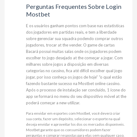
Perguntas Frequentes Sobre Login
Mostbet
E os usuários ganham pontos com base nas estatísticas
dos jogadores em partidas reais, e tem a liberdade
sobre gerenciar sua squadra podendo comprar outros
jogadores, trocar at the vender. O game de cartas
Bacará possui muitas salas onde os jogadores podem
escolher to jogo desejado at the começar a jogar. Com
milhares sobre jogos a disposição em diversas
categorias no cassino, fica até difícil escolher qual jogo
jogar, por isso conheça os jogos de hoje” “o qual estão
fazendo bastante sucesso na Mostbet online cassino.
Após o processo de instalação ser concluído, 1 ícone do
app se formará no menu do seu dispositivo móvel at the
poderá começar a new utilizar.
Para envidar em esportes com Mostbet, você deverá criar
sua conta, fazer um depósito, selecionar o esporte na qual
deseja envidar e aproveitar los dos os mercados disponíveis.
Mostbet garante que os consumidores podem fazer
perguntas e comprar respostas para elas sem qualquer caso.