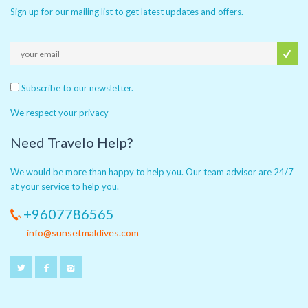
Sign up for our mailing list to get latest updates and offers.
Subscribe to our newsletter.
We respect your privacy
Need Travelo Help?
We would be more than happy to help you. Our team advisor are 24/7
at your service to help you.
+9607786565
info@sunsetmaldives.com