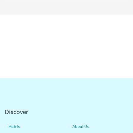
Discover
Hotels
About Us