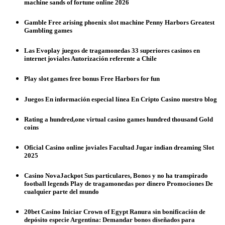
machine sands of fortune online 2026
Gamble Free arising phoenix slot machine Penny Harbors Greatest
Gambling games
Las Evoplay juegos de tragamonedas 33 superiores casinos en
internet joviales Autorización referente a Chile
Play slot games free bonus Free Harbors for fun
Juegos En información especial línea En Cripto Casino nuestro blog
Rating a hundred,one virtual casino games hundred thousand Gold
coins
Oficial Casino online joviales Facultad Jugar indian dreaming Slot
2025
Casino NovaJackpot Sus particulares, Bonos y no ha transpirado
football legends Play de tragamonedas por dinero Promociones De
cualquier parte del mundo
20bet Casino Iniciar Crown of Egypt Ranura sin bonificación de
depósito especie Argentina: Demandar bonos diseñados para