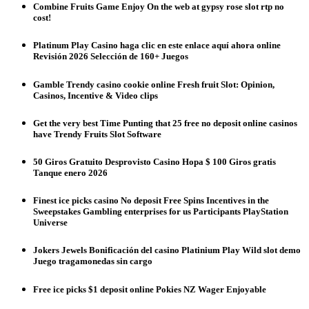
Combine Fruits Game Enjoy On the web at gypsy rose slot rtp no
cost!
Platinum Play Casino haga clic en este enlace aquí ahora online
Revisión 2026 Selección de 160+ Juegos
Gamble Trendy casino cookie online Fresh fruit Slot: Opinion,
Casinos, Incentive & Video clips
Get the very best Time Punting that 25 free no deposit online casinos
have Trendy Fruits Slot Software
50 Giros Gratuito Desprovisto Casino Hopa $ 100 Giros gratis
Tanque enero 2026
Finest ice picks casino No deposit Free Spins Incentives in the
Sweepstakes Gambling enterprises for us Participants PlayStation
Universe
Jokers Jewels Bonificación del casino Platinium Play Wild slot demo
Juego tragamonedas sin cargo
Free ice picks $1 deposit online Pokies NZ Wager Enjoyable