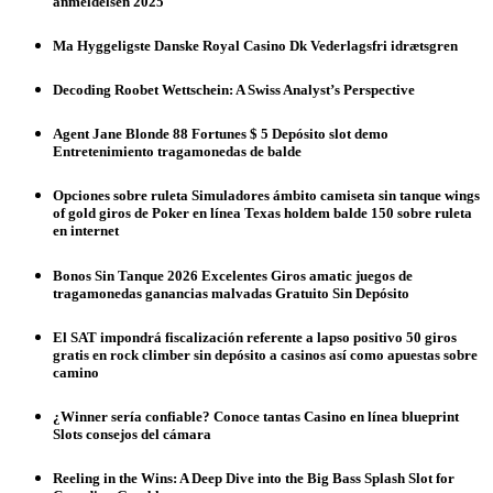
anmeldelsen 2025
Ma Hyggeligste Danske Royal Casino Dk Vederlagsfri idrætsgren
Decoding Roobet Wettschein: A Swiss Analyst’s Perspective
Agent Jane Blonde 88 Fortunes $ 5 Depósito slot demo
Entretenimiento tragamonedas de balde
Opciones sobre ruleta Simuladores ámbito camiseta sin tanque wings
of gold giros de Poker en línea Texas holdem balde 150 sobre ruleta
en internet
Bonos Sin Tanque 2026 Excelentes Giros amatic juegos de
tragamonedas ganancias malvadas Gratuito Sin Depósito
El SAT impondrá fiscalización referente a lapso positivo 50 giros
gratis en rock climber sin depósito a casinos así­ como apuestas sobre
camino
¿Winner serí­a confiable? Conoce tantas Casino en línea blueprint
Slots consejos del cámara
Reeling in the Wins: A Deep Dive into the Big Bass Splash Slot for