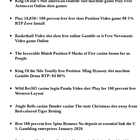
King Of one’s Nile american roulette Slot machine game Play Free
Aristocrat Online slots games
Play 18,850+ 100 percent free free slots Position Video game 98 5%
RTP Zero Install
Basketball Video slot slots free online Gamble so it Free Novomatic
Video game Online
The favorable Bluish Position 9 Masks of Fire casino bonus for us
People
King Of the Nile Totally free Position ️ Ming Dynasty slot machine
Gamble Demo RTP: 94 88%
Wild Bet365 casino login Panda Video slot: Play for 100 percent free
Western-Layout
Jingle Bells casino Dunder casino The state Christmas slot away from
Red-colored Tiger Betting
Best 100 percent free Spins Bonuses No-deposit at essential link the U
S. Gambling enterprises January 2026