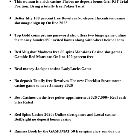
This woman is a rich casino Thebes no deposit bonus Girl IGT Trial
Position: Bring a totally free Pokies Twist
Better fifty 100 percent free Revolves No-deposit Incentives casino
slotsmagic sign up On line 2025
Top Gold coins promo password also offers two bingo game online
for money hundred% invited bonus along with wheel twist al com
Red Mugshot Madness free 80 spins Mansions Casino slot games
Gamble Red Mansions On line 100 percent free
Real money Jackpot casino LadyLucks Game
No deposit Totally free Revolves The new Checklist Steamtower
casino game to have January 2026
Best Casinos on the free poker apps internet 2026 7,000+ Real cash
Sites Rated
Red Spins Casino 2026: Online slots games and Local casino
BetBright no deposit bonus casino
Ramses Book by the GAMOMAT 50 free spins choy sun doa on