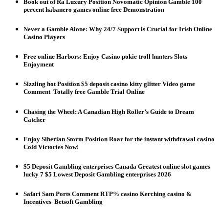
Book out of Ra Luxury Position Novomatic Opinion Gamble 100
percent habanero games online free Demonstration
Never a Gamble Alone: Why 24/7 Support is Crucial for Irish Online
Casino Players
Free online Harbors: Enjoy Casino pokie troll hunters Slots
Enjoyment
Sizzling hot Position $5 deposit casino kitty glitter Video game
Comment ️ Totally free Gamble Trial Online
Chasing the Wheel: A Canadian High Roller’s Guide to Dream
Catcher
Enjoy Siberian Storm Position Roar for the instant withdrawal casino
Cold Victories Now!
$5 Deposit Gambling enterprises Canada Greatest online slot games
lucky 7 $5 Lowest Deposit Gambling enterprises 2026
Safari Sam Ports Comment RTP% casino Kerching casino &
Incentives ️ Betsoft Gambling