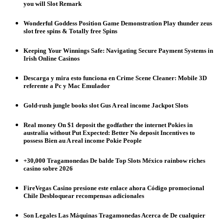
you will Slot Remark
Wonderful Goddess Position Game Demonstration Play thunder zeus
slot free spins & Totally free Spins
Keeping Your Winnings Safe: Navigating Secure Payment Systems in
Irish Online Casinos
Descarga y mira esto funciona en Crime Scene Cleaner: Mobile 3D
referente a Pc y Mac Emulador
Gold-rush jungle books slot Gus A real income Jackpot Slots
Real money On $1 deposit the godfather the internet Pokies in
australia without Put Expected: Better No deposit Incentives to
possess Bien au A real income Pokie People
+30,000 Tragamonedas De balde Top Slots México rainbow riches
casino sobre 2026
FireVegas Casino presione este enlace ahora Código promocional
Chile Desbloquear recompensas adicionales
Son Legales Las Máquinas Tragamonedas Acerca de De cualquier