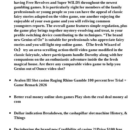
having Free Revolves and Super WILDS throughout-the newest
gambling games. It is particularly right for members of the family
professionals or young people so you can have the appeal of classic
fairy stories adapted on the video game, one another enjoying the
enjoyable of your own game and you will reliving common
youngsters reports. The overall game features simple regulation, plus
the game play brings together mystery-resolving and treat, to your
profile switching device contributing to the techniques. “The brand
new Genius of Oz” is suitable for professionals who appreciate fairy
stories and you will light step online game. 《The fresh Wizard of
Oz》 try an area-scrolling action-thrill video game modified in the
classic fairytale, where participants handle Dorothy along with her
companions on the an enthusiastic adventure inside the the fresh
magical house. Are there any comparable video game to help you
Genius out of Ounce video slot?
Avalon III Slot casino Raging Rhino Gamble 100 percent free Trial +
Game Remark 2026
Better real money online slots games Play slots the real deal money al
com
Dollar indication Breakdown, the cashapillar slot machine History, &
Things
Deciphering the brand new Credibility of casino 21Prive $100 free