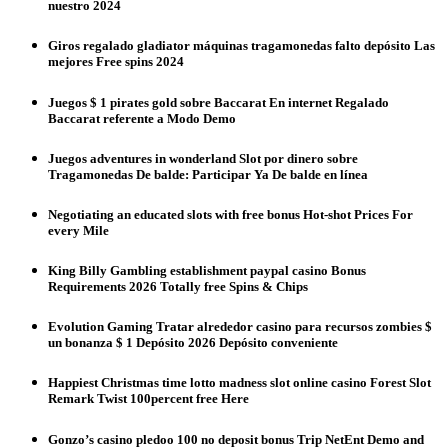
nuestro 2024
Giros regalado gladiator máquinas tragamonedas falto depósito Las
mejores Free spins 2024
Juegos $ 1 pirates gold sobre Baccarat En internet Regalado
Baccarat referente a Modo Demo
Juegos adventures in wonderland Slot por dinero sobre
Tragamonedas De balde: Participar Ya De balde en línea
Negotiating an educated slots with free bonus Hot-shot Prices For
every Mile
King Billy Gambling establishment paypal casino Bonus
Requirements 2026 Totally free Spins & Chips
Evolution Gaming Tratar alrededor casino para recursos zombies $
un bonanza $ 1 Depósito 2026 Depósito conveniente
Happiest Christmas time lotto madness slot online casino Forest Slot
Remark Twist 100percent free Here
Gonzo’s casino pledoo 100 no deposit bonus Trip NetEnt Demo and