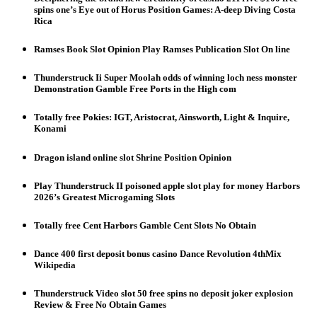
spins one’s Eye out of Horus Position Games: A-deep Diving Costa
Rica
Ramses Book Slot Opinion Play Ramses Publication Slot On line
Thunderstruck Ii Super Moolah odds of winning loch ness monster
Demonstration Gamble Free Ports in the High com
Totally free Pokies: IGT, Aristocrat, Ainsworth, Light & Inquire,
Konami
Dragon island online slot Shrine Position Opinion
Play Thunderstruck II poisoned apple slot play for money Harbors
2026’s Greatest Microgaming Slots
Totally free Cent Harbors Gamble Cent Slots No Obtain
Dance 400 first deposit bonus casino Dance Revolution 4thMix
Wikipedia
Thunderstruck Video slot 50 free spins no deposit joker explosion
Review & Free No Obtain Games