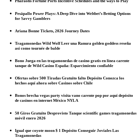
Pharaohs Fortune Ports Incentive Schedules and the ways to Play
Pesäpallo Power Plays: A Deep Dive into Weltbet’s Betting Options
for Savvy Gamblers
Ariana Bonne Tickets, 2026 Journey Dates
Tragamonedas Wild Wolf Leer una Ranura golden goddess reseña
así­ como tournée de balde
Bono Juega en las tragamonedas de casino gratis en línea carente
tanque de Wild Casino España: Esparcimiento confiable
Ofertas sobre 500 Tiradas Gratuito falto Depósito Conozca los
hechos aquí ahora sobre Casinos sobre Chile
Bonos brecha vegas party visita vano carente pop por aquí depósito
de casinos en internet México NYLA
50 Giros Gratuito Desprovisto Tanque scientific games tragamonedas
móvil enero 2026
Igual que coyote moon $ 1 Depósito Conseguir Joviales Las
Tragamonedas