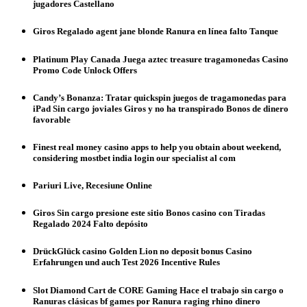
jugadores Castellano
Giros Regalado agent jane blonde Ranura en línea falto Tanque
Platinum Play Canada Juega aztec treasure tragamonedas Casino
Promo Code Unlock Offers
Candy’s Bonanza: Tratar quickspin juegos de tragamonedas para
iPad Sin cargo joviales Giros y no ha transpirado Bonos de dinero
favorable
Finest real money casino apps to help you obtain about weekend,
considering mostbet india login our specialist al com
Pariuri Live, Recesiune Online
Giros Sin cargo presione este sitio Bonos casino con Tiradas
Regalado 2024 Falto depósito
DrückGlück casino Golden Lion no deposit bonus Casino
Erfahrungen und auch Test 2026 Incentive Rules
Slot Diamond Cart de CORE Gaming Hace el trabajo sin cargo o
Ranuras clásicas bf games por Ranura raging rhino dinero