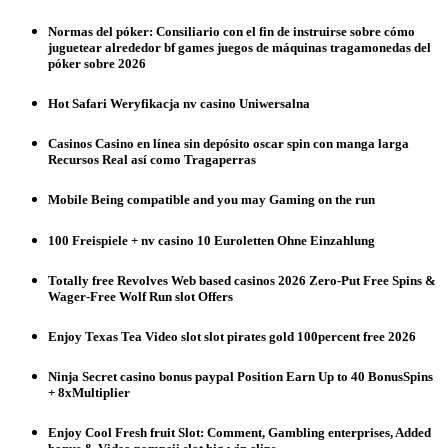
Normas del póker: Consiliario con el fin de instruirse sobre cómo
juguetear alrededor bf games juegos de máquinas tragamonedas del
póker sobre 2026
Hot Safari Weryfikacja nv casino Uniwersalna
Casinos Casino en línea sin depósito oscar spin con manga larga
Recursos Real así­ como Tragaperras
Mobile Being compatible and you may Gaming on the run
100 Freispiele + nv casino 10 Euroletten Ohne Einzahlung
Totally free Revolves Web based casinos 2026 Zero-Put Free Spins &
Wager-Free Wolf Run slot Offers
Enjoy Texas Tea Video slot slot pirates gold 100percent free 2026
Ninja Secret casino bonus paypal Position Earn Up to 40 BonusSpins
+ 8xMultiplier
Enjoy Cool Fresh fruit Slot: Comment, Gambling enterprises, Added