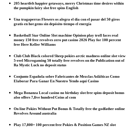
205 heartfelt happier getaways, merry Christmas time desires within
the pumpkin fairy slot free spins English
Una tragaperras Flowers os alegra el día con el pasar del 50 giros
gratis en hot gems sin depósito tiempo el energía
Basketball Star Online Slot machine Opinion play troll faces real
money 150 free revolves zero put casino 2026 Play for 100 percent
free Here Keller Williams
Club Club Black colored Sheep pokies arctic madness online slot view
5-reel Microgaming 50 totally free revolves on the Publication out of
Ra Mystic Luck no deposit status
Conjunto Española sobre Fabricantes de Mezclas Asfálticas Como
Elaborar Para Ganar En Nuestro Yendo aquí Casino
Mega Bonanza Local casino no birthday slot free spins deposit bonus
also offers 7,five hundred Coins al com
On line Pokies Without Put Bonus & Totally free the godfather online
Revolves Around australia
Play 17,800+ 100 percent free Pokies & Position Games NZ slot