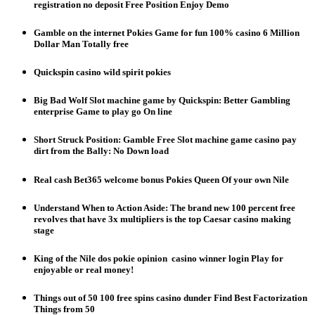
registration no deposit Free Position Enjoy Demo
Gamble on the internet Pokies Game for fun 100% casino 6 Million
Dollar Man Totally free
Quickspin casino wild spirit pokies
Big Bad Wolf Slot machine game by Quickspin: Better Gambling
enterprise Game to play go On line
Short Struck Position: Gamble Free Slot machine game casino pay
dirt from the Bally: No Down load
Real cash Bet365 welcome bonus Pokies Queen Of your own Nile
Understand When to Action Aside: The brand new 100 percent free
revolves that have 3x multipliers is the top Caesar casino making
stage
King of the Nile dos pokie opinion ️️ casino winner login Play for
enjoyable or real money!
Things out of 50 100 free spins casino dunder Find Best Factorization
Things from 50