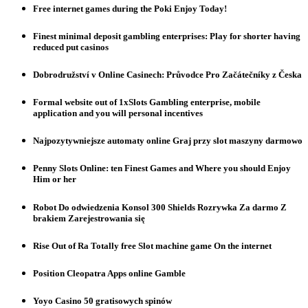
Free internet games during the Poki Enjoy Today!
Finest minimal deposit gambling enterprises: Play for shorter having
reduced put casinos
Dobrodružství v Online Casinech: Průvodce Pro Začátečníky z Česka
Formal website out of 1xSlots Gambling enterprise, mobile
application and you will personal incentives
Najpozytywniejsze automaty online Graj przy slot maszyny darmowo
Penny Slots Online: ten Finest Games and Where you should Enjoy
Him or her
Robot Do odwiedzenia Konsol 300 Shields Rozrywka Za darmo Z
brakiem Zarejestrowania się
Rise Out of Ra Totally free Slot machine game On the internet
Position Cleopatra Apps online Gamble
Yoyo Casino 50 gratisowych spinów