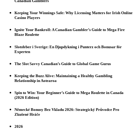
Canadian Gamblers
Keeping Your Winnings Safe: Why Licensing Matters for Irish Online
Casino Players
Ignite Your Bankroll: A Canadian Gambler’s Guide to Mega Fire
Blaze Roulette
Slotsfeber i Sverige: En Djupdykning i Punterz och Bonusar för
Experten
The Slot Savvy Canadian’s Guide to Global Game Gurus
Keeping the Buzz Alive: Maintaining a Healthy Gambling
Relationship in Aotearoa
Spin to Win: Your Beginner’s Guide to Mega Roulette in Canada
(2026 Edition)
Německé Bonusy Bez Vkladu 2026: Strategický Průvodce Pro
Zkušené Hráče
2026