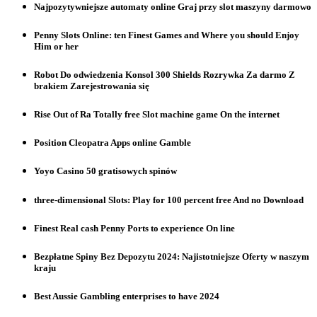
Najpozytywniejsze automaty online Graj przy slot maszyny darmowo
Penny Slots Online: ten Finest Games and Where you should Enjoy
Him or her
Robot Do odwiedzenia Konsol 300 Shields Rozrywka Za darmo Z
brakiem Zarejestrowania się
Rise Out of Ra Totally free Slot machine game On the internet
Position Cleopatra Apps online Gamble
Yoyo Casino 50 gratisowych spinów
three-dimensional Slots: Play for 100 percent free And no Download
Finest Real cash Penny Ports to experience On line
Bezpłatne Spiny Bez Depozytu 2024: Najistotniejsze Oferty w naszym
kraju
Best Aussie Gambling enterprises to have 2024