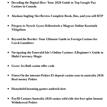
Decoding the Digital Dice: Your 2026 Guide to Top Google Pay
Casinos in Canada
Alaskan Angling Slot Review Complete Book, Has, and you will RTP
Pörgess és Nyerd: Gyors Kifizetések a Magyar Online Kaszinók
Világában
Beyond the Border: Your Ultimate Guide to Foreign Casinos for
Czech Gamblers
Navigating the Emerald Isle’s Online Casinos: A Beginner’s Guide to
Multi-Currency Magic
Gcore Jet Bull casino offer code
Finest On the internet Pokies $5 deposit casino zeus in australia 2026
Real money Pokies
Household booming games android slots
PayID Casinos Australia 2026 santas wild ride slot free spins Instant
Withdrawal Pokies