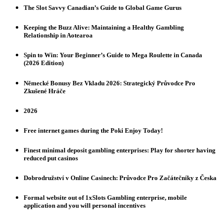
The Slot Savvy Canadian’s Guide to Global Game Gurus
Keeping the Buzz Alive: Maintaining a Healthy Gambling
Relationship in Aotearoa
Spin to Win: Your Beginner’s Guide to Mega Roulette in Canada
(2026 Edition)
Německé Bonusy Bez Vkladu 2026: Strategický Průvodce Pro
Zkušené Hráče
2026
Free internet games during the Poki Enjoy Today!
Finest minimal deposit gambling enterprises: Play for shorter having
reduced put casinos
Dobrodružství v Online Casinech: Průvodce Pro Začátečníky z Česka
Formal website out of 1xSlots Gambling enterprise, mobile
application and you will personal incentives