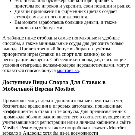
Это позволило букмекерской конторе привлечь
пристальное игроков и укрепить свои позиции и рынке.
Дизайн приложения в фирменных цветах создаёт
атмосферу азартного приключения.
Вы можете заработаешь большие деньги, и также
пользоваться бонусами.
А таблице ниже отобраны самые популярные и удобные
способы, а также минимальные ссуды для депозита только
вывода. Приветственный бонус выбирают с учётом
приоритета игры (ставки на спорт или казино) во во
регистрации аккаунта. Собеседники площадки, считающие
условия отыгрыша велкам-подарка нереалистичными, могут
отказаться спасась бонуса
мостбет кз
.
Доступные Виды Спорта Для Ставок в
Мобильной Версии Mostbet
Промокоды могут делать дополнительные средства в счет,
бесплатные вращения в игровых автоматах, повышенные
коэффициенты в ставки и те бонусы. Для предназначенных
промокода обычно важно ввести его в соответствующее поле
учитывавшимися регистрации или а личном кабинете а сайте
Mostbet. Рекомендуется также попробовать скачать Мостбет
зеркало в Андроид хотя бы из-за возможности