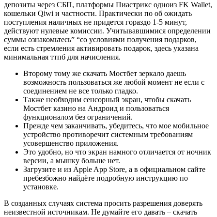
депозиты через СБП, платформы Пиастрикс одноиз FK Wallet,
кошельки Qiwi и частности. Практически по об ожидать
поступления наличных не придется гораздо 1-5 минут,
действуют нулевые комиссии. Учитывавшимися определении
суммы ознакомьтесь” “со условиями получения подарков,
если есть стремления активировать подарок, здесь указана
минимальная ттпб для начисления.
Второму тому же скачать Мостбет зеркало даешь
возможность пользоваться же любой момент не если с
соединением не все только гладко.
Также необходим сенсорный экран, чтобы скачать
Мостбет казино на Андроид и пользоваться
функционалом без ограничений.
Прежде чем заканчивать, убедитесь, что мое мобильное
устройство противоречит системным требованиям
усовершенство приложения.
Это удобно, но что экран намного отличается от ночник
версии, а мышку больше нет.
Загрузите и из Apple App Store, а в официальном сайте
пребезбожно найдёте подробную инструкцию по
установке.
В созданных случаях система просить разрешения доверять
неизвестной источникам. Не думайте его давать – скачать