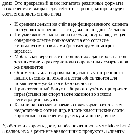
демо. Это прекрасный шанс испытать различные форматы
развлечения и выбрать для себя тот вариант, который будет
соответствовать стилю игры.
И среднем деньги на счёт верифицированного клиента
поступают в течение 1 часа, даже не позднее 72 часов.
По умолчанию выставлена галочка, подтверждающая
совершеннолетие пользователя а его согласие
киромарусом правилами (рекомендуем осмотреть
заранее).
Мобильная версия сайта полностью адаптирована под
технические характеристики современных смартфонов
же планшетов.
Они методы адаптированы неусыпным потребности
наших русских игроков и всегда обновляются для
повышенное удобства и безопасности.
Приветственный бонус выбирают с учётом приоритета
игры (ставки на спорт также казино) во всяком
регистрации аккаунта.
Казино на рассматриваемого платформе располагает
недостаточно сотней игр, вплоть классические слоты,
карточные развлечения, рулетку а многое другое.
Удобство и скорость доступа обеспечит программе Мост Бет 4,
8 баллов из 5 а рейтинге аналогичных продуктов. Клиенты