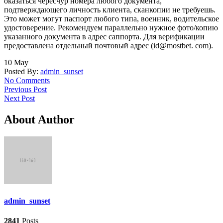
оказаться чересчур номера любого документа,
подтверждающего личность клиента, сканкопии не требуешь.
Это может могут паспорт любого типа, военник, водительское
удостоверение. Рекомендуем параллельно нужное фото/копию
указанного документа в адрес саппорта. Для верификации
предоставлена отдельный почтовый адрес (id@mostbet. com).
10
May
Posted By:
admin_sunset
No Comments
Previous Post
Next Post
About Author
admin_sunset
2841
Posts