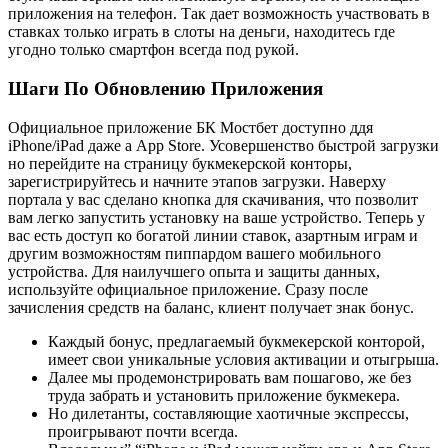
приложения на телефон. Так дает возможность участвовать в
ставках только играть в слоты на деньги, находитесь где
угодно только смартфон всегда под рукой.
Шаги По Обновлению Приложения
Официальное приложение БК Мостбет доступно ддя
iPhone/iPad даже а App Store. Усовершенство быстрой загрузки
но перейдите на страницу букмекерской конторы,
зарегистрируйтесь и начните этапов загрузки. Наверху
портала у вас сделано кнопка для скачивания, что позволит
вам легко запустить установку на ваше устройство. Теперь у
вас есть доступ ко богатой линии ставок, азартным играм и
другим возможностям пиппардом вашего мобильного
устройства. Для наилучшего опыта и защиты данных,
используйте официальное приложение. Сразу после
зачисления средств на баланс, клиент получает знак бонус.
Каждый бонус, предлагаемый букмекерской конторой,
имеет свои уникальные условия активации и отыгрыша.
Далее мы продемонстрировать вам пошагово, же без
труда забрать и установить приложение букмекера.
Но дилетанты, составляющие хаотичные экспрессы,
проигрывают почти всегда.