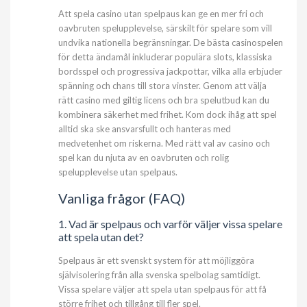
Att spela casino utan spelpaus kan ge en mer fri och
oavbruten spelupplevelse, särskilt för spelare som vill
undvika nationella begränsningar. De bästa casinospelen
för detta ändamål inkluderar populära slots, klassiska
bordsspel och progressiva jackpottar, vilka alla erbjuder
spänning och chans till stora vinster. Genom att välja
rätt casino med giltig licens och bra spelutbud kan du
kombinera säkerhet med frihet. Kom dock ihåg att spel
alltid ska ske ansvarsfullt och hanteras med
medvetenhet om riskerna. Med rätt val av casino och
spel kan du njuta av en oavbruten och rolig
spelupplevelse utan spelpaus.
Vanliga frågor (FAQ)
1. Vad är spelpaus och varför väljer vissa spelare
att spela utan det?
Spelpaus är ett svenskt system för att möjliggöra
självisolering från alla svenska spelbolag samtidigt.
Vissa spelare väljer att spela utan spelpaus för att få
större frihet och tillgång till fler spel.