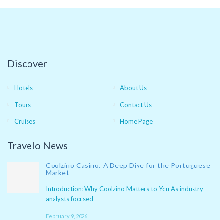
Discover
Hotels
About Us
Tours
Contact Us
Cruises
Home Page
Travelo News
Coolzino Casino: A Deep Dive for the Portuguese
Market
Introduction: Why Coolzino Matters to You As industry
analysts focused
February 9, 2026