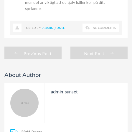
men det är viktigt att du själv håller koll på ditt
spelande.
POSTED BY:
ADMIN_SUNSET
NO COMMENTS
Previous Post
Next Post
About Author
admin_sunset
2841
Posts