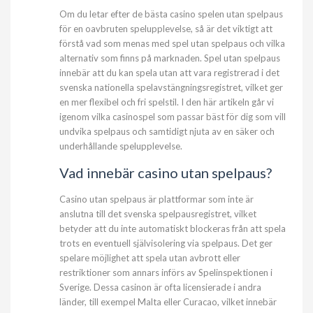
Om du letar efter de bästa casino spelen utan spelpaus
för en oavbruten spelupplevelse, så är det viktigt att
förstå vad som menas med spel utan spelpaus och vilka
alternativ som finns på marknaden. Spel utan spelpaus
innebär att du kan spela utan att vara registrerad i det
svenska nationella spelavstängningsregistret, vilket ger
en mer flexibel och fri spelstil. I den här artikeln går vi
igenom vilka casinospel som passar bäst för dig som vill
undvika spelpaus och samtidigt njuta av en säker och
underhållande spelupplevelse.
Vad innebär casino utan spelpaus?
Casino utan spelpaus är plattformar som inte är
anslutna till det svenska spelpausregistret, vilket
betyder att du inte automatiskt blockeras från att spela
trots en eventuell självisolering via spelpaus. Det ger
spelare möjlighet att spela utan avbrott eller
restriktioner som annars införs av Spelinspektionen i
Sverige. Dessa casinon är ofta licensierade i andra
länder, till exempel Malta eller Curacao, vilket innebär