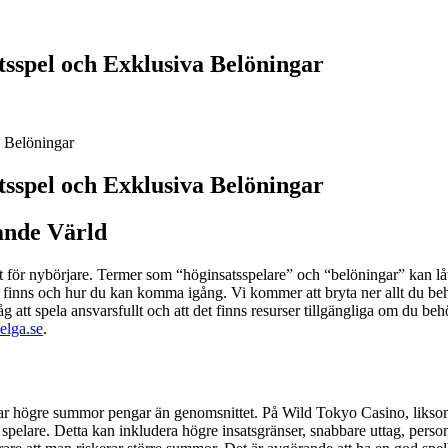
tsspel och Exklusiva Belöningar
a Belöningar
tsspel och Exklusiva Belöningar
ande Värld
ilt för nybörjare. Termer som “höginsatsspelare” och “belöningar” kan lå
om finns och hur du kan komma igång. Vi kommer att bryta ner allt du b
 att spela ansvarsfullt och att det finns resurser tillgängliga om du be
elga.se
.
atsar högre summor pengar än genomsnittet. På Wild Tokyo Casino, liksom 
 spelare. Detta kan inkludera högre insatsgränser, snabbare uttag, perso