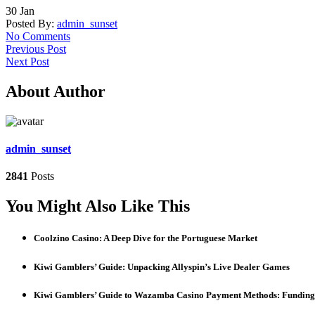
30
Jan
Posted By:
admin_sunset
No Comments
Previous Post
Next Post
About Author
admin_sunset
2841
Posts
You Might Also Like This
Coolzino Casino: A Deep Dive for the Portuguese Market
Kiwi Gamblers’ Guide: Unpacking Allyspin’s Live Dealer Games
Kiwi Gamblers’ Guide to Wazamba Casino Payment Methods: Funding