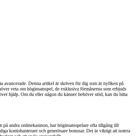
ta avancerade. Denna artikel är skriven för dig som är nyfiken på
ehöver veta om höginsatsspel, de exklusiva förmånerna som erbjuds
höver hjälp. Om du eller någon du känner behöver stöd, kan du hitta
på andra onlinekasinon, har höginsatsspelare ofta tillgång till
nliga kontohanterare och generösare bonusar. Det är viktigt att notera