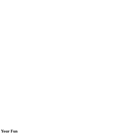
 Your Fun