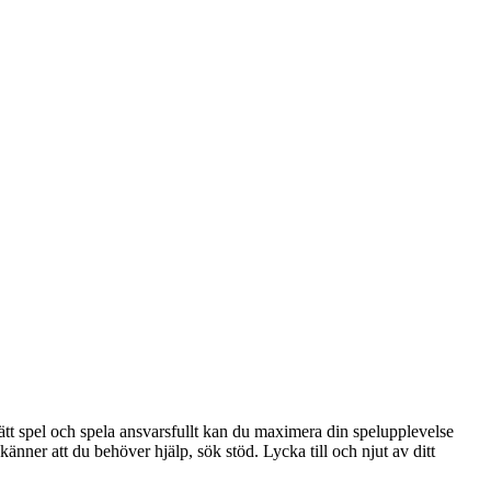
tt spel och spela ansvarsfullt kan du maximera din spelupplevelse
känner att du behöver hjälp, sök stöd. Lycka till och njut av ditt