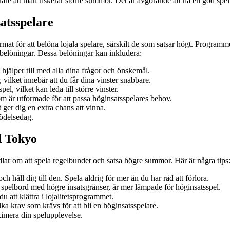
rare att man riskerar större summor. Det är avgörande att ha en god spel
atsspelare
 för att belöna lojala spelare, särskilt de som satsar högt. Programmet 
e belöningar. Dessa belöningar kan inkludera:
jälper till med alla dina frågor och önskemål.
 vilket innebär att du får dina vinster snabbare.
l, vilket kan leda till större vinster.
är utformade för att passa höginsatsspelares behov.
t ger dig en extra chans att vinna.
ödelsedag.
d Tokyo
dlar om att spela regelbundet och satsa högre summor. Här är några tips
 håll dig till den. Spela aldrig för mer än du har råd att förlora.
er spelbord med högre insatsgränser, är mer lämpade för höginsatsspel.
 att klättra i lojalitetsprogrammet.
 krav som krävs för att bli en höginsatsspelare.
imera din spelupplevelse.