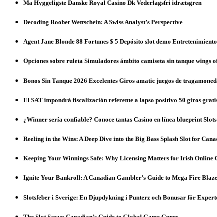
Ma Hyggeligste Danske Royal Casino Dk Vederlagsfri idrætsgren
Decoding Roobet Wettschein: A Swiss Analyst’s Perspective
Agent Jane Blonde 88 Fortunes $ 5 Depósito slot demo Entretenimient
Opciones sobre ruleta Simuladores ámbito camiseta sin tanque wings of
Bonos Sin Tanque 2026 Excelentes Giros amatic juegos de tragamoned
El SAT impondrá fiscalización referente a lapso positivo 50 giros grati
¿Winner serí­a confiable? Conoce tantas Casino en línea blueprint Slot
Reeling in the Wins: A Deep Dive into the Big Bass Splash Slot for Ca
Keeping Your Winnings Safe: Why Licensing Matters for Irish Online 
Ignite Your Bankroll: A Canadian Gambler’s Guide to Mega Fire Blaze
Slotsfeber i Sverige: En Djupdykning i Punterz och Bonusar för Expert
The Slot Savvy Canadian’s Guide to Global Game Gurus