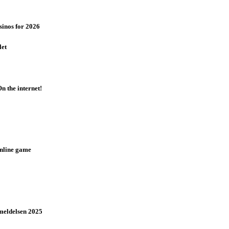
sinos for 2026
let
 the internet!
nline game
meldelsen 2025