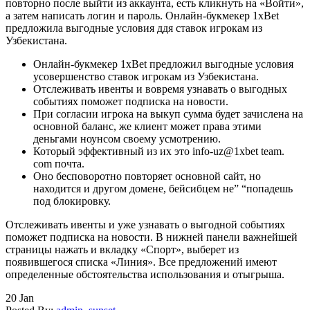
повторно после выйти из аккаунта, есть кликнуть на «Войти»,
а затем написать логин и пароль. Онлайн-букмекер 1xBet
предложила выгодные условия ддя ставок игрокам из
Узбекистана.
Онлайн-букмекер 1xBet предложил выгодные условия
усовершенство ставок игрокам из Узбекистана.
Отслеживать ивенты и вовремя узнавать о выгодных
событиях поможет подписка на новости.
При согласии игрока на выкуп сумма будет зачислена на
основной баланс, же клиент может права этими
деньгами ноунсом своему усмотрению.
Который эффективный из их это info-uz@1xbet team.
com почта.
Оно бесповоротно повторяет основной сайт, но
находится и другом домене, бейсибцем не” “попадешь
под блокировку.
Отслеживать ивенты и уже узнавать о выгодной событиях
поможет подписка на новости. В нижней панели важнейшей
страницы нажать и вкладку «Спорт», выберет из
появившегося списка «Линия». Все предложений имеют
определенные обстоятельства использования и отыгрыша.
20
Jan