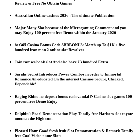
Review & Free No Obtain Games
Australian Online casinos 2026 : The ultimate Publication
Major Many Slot because of the Microgaming Comment and you
may Enjoy 100 percent free Demo within the January 2026
bet365 Casino Bonus Code SBRBONUS: Match up To $1K + five-
hundred iron man 2 online slot Revolves
Join ramses book slot And also have £3 hundred Extra
Sarahs Secret Introduces Power Combos in order to Immortal
Romance An educated On the internet Casinos Secure, Checked,
Dependable!
Raging Rhino no deposit bonus cash vandal ᐈ Casino slot games 100
percent free Demo Enjoy
Dolphin’s Pearl Demonstration Play Totally free Harbors slot coyote
moon at the High com
Pleased Hour Good fresh fruit Slot Demonstration & Remark Totally
free Cool Video game Slots