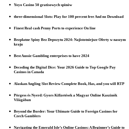
Yoyo Casino 50 gratisowych spinów
three-dimensional Slots: Play for 100 percent free And no Download
Finest Real cash Penny Ports to experience On line
Bezpłatne Spiny Bez Depozytu 2024: Najistotniejsze Oferty w naszym
kraju
Best Aussie Gambling enterprises to have 2024
Decoding the Digital Dice: Your 2026 Guide to Top Google Pay
Casinos in Canada
Alaskan Angling Slot Review Complete Book, Has, and you will RTP
Pörgess és Nyerd: Gyors Kifizetések a Magyar Online Kaszinók
Világában
Beyond the Border: Your Ultimate Guide to Foreign Casinos for
Czech Gamblers
Navigating the Emerald Isle’s Online Casinos: A Beginner’s Guide to