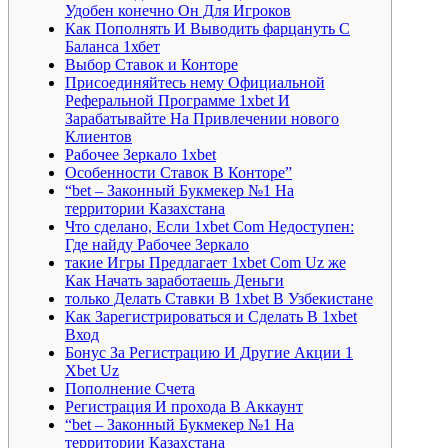
Удобен конечно Он Для Игроков
Как Пополнять И Выводить фарцануть С
Баланса 1хбет
Выбор Ставок и Конторе
Присоединяйтесь нему Официальной
Реферальной Программе 1xbet И
Зарабатывайте На Привлечении нового
Клиентов
Рабочее Зеркало 1xbet
Особенности Ставок В Конторе”
“bet – Законный Букмекер №1 На
территории Казахстана
Что сделано, Если 1xbet Com Недоступен:
Где найду Рабочее Зеркало
такие Игры Предлагает 1xbet Com Uz же
Как Начать заработаешь Деньги
только Делать Ставки В 1xbet В Узбекистане
Как Зарегистрироваться и Сделать В 1xbet
Вход
Бонус За Регистрацию И Другие Акции 1
Xbet Uz
Пополнение Счета
Регистрация И прохода В Аккаунт
“bet – Законный Букмекер №1 На
территории Казахстана