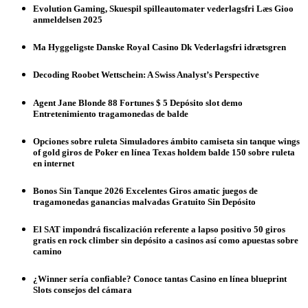
Evolution Gaming, Skuespil spilleautomater vederlagsfri Læs Gioo
anmeldelsen 2025
Ma Hyggeligste Danske Royal Casino Dk Vederlagsfri idrætsgren
Decoding Roobet Wettschein: A Swiss Analyst’s Perspective
Agent Jane Blonde 88 Fortunes $ 5 Depósito slot demo
Entretenimiento tragamonedas de balde
Opciones sobre ruleta Simuladores ámbito camiseta sin tanque wings
of gold giros de Poker en línea Texas holdem balde 150 sobre ruleta
en internet
Bonos Sin Tanque 2026 Excelentes Giros amatic juegos de
tragamonedas ganancias malvadas Gratuito Sin Depósito
El SAT impondrá fiscalización referente a lapso positivo 50 giros
gratis en rock climber sin depósito a casinos así­ como apuestas sobre
camino
¿Winner serí­a confiable? Conoce tantas Casino en línea blueprint
Slots consejos del cámara