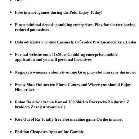
Free internet games during the Poki Enjoy Today!
Finest minimal deposit gambling enterprises: Play for shorter having
reduced put casinos
Dobrodružství v Online Casinech: Průvodce Pro Začátečníky z Česka
Formal website out of 1xSlots Gambling enterprise, mobile
application and you will personal incentives
Najpozytywniejsze automaty online Graj przy slot maszyny darmowo
Penny Slots Online: ten Finest Games and Where you should Enjoy
Him or her
Robot Do odwiedzenia Konsol 300 Shields Rozrywka Za darmo Z
brakiem Zarejestrowania się
Rise Out of Ra Totally free Slot machine game On the internet
Position Cleopatra Apps online Gamble