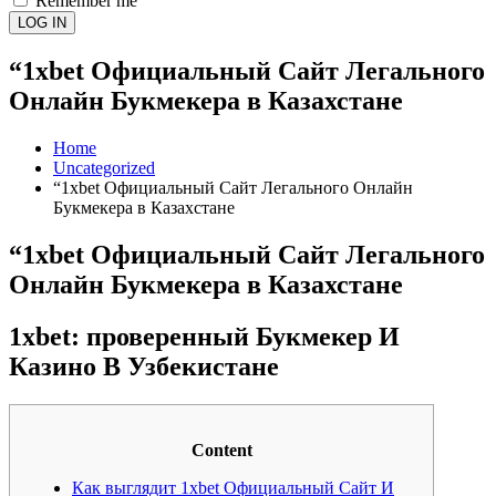
Remember me
LOG IN
“1xbet Официальный Сайт Легального
Онлайн Букмекера в Казахстане
Home
Uncategorized
“1xbet Официальный Сайт Легального Онлайн
Букмекера в Казахстане
“1xbet Официальный Сайт Легального
Онлайн Букмекера в Казахстане
1xbet: проверенный Букмекер И
Казино В Узбекистане
Content
Как выглядит 1xbet Официальный Сайт И