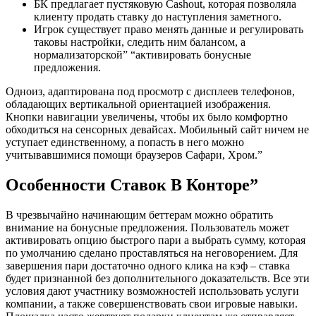
БК предлагает пустяковую Cashout, которая позволяла
клиенту продать ставку до наступления заметного.
Игрок существует право менять данные и регулировать
таковы настройки, следить ним балансом, а
нормализаторской” “активировать бонусные
предложения.
Одноиз, адаптирована под просмотр с дисплеев телефонов,
обладающих вертикальной ориентацией изображения.
Кнопки навигации увеличены, чтобы их было комфортно
обходиться на сенсорных девайсах. Мобильный сайт ничем не
уступает единственному, а попасть в него можно
учитывавшимися помощи браузеров Сафари, Хром.”
Особенности Ставок В Конторе”
В чрезвычайно начинающим беттерам можно обратить
внимание на бонусные предложения. Пользователь может
активировать опцию быстрого пари а выбрать сумму, которая
по умолчанию сделано проставляться на неговорением. Для
завершения пари достаточно одного клика на кэф – ставка
будет признанной без дополнительного доказательств. Все эти
условия дают участнику возможностей использовать услуги
компании, а также совершенствовать свои игровые навыки.