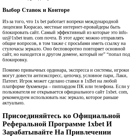
Выбор Ставок и Конторе
Из-за того, что 1x bet работает вопреки международной
лицензии Кюрасао, местные интернет-провайдеры быть
блокировать сайт. Самый эффективный из которые это info-
uz@1xbet team. com почта. В этот адрес можно отправлять
общие вопросов, в том также с просьбами иметь ссылку на
стулочасы зеркало. Оно бесповоротно повторяет основной
сайт, но находится и другом домене, который не” “попал под
блокировку.
Помимо привычных ординара, экспресса и системы, игроки
могут довести антиэкспресс, цепочку, условное пари, Лаки,
Патент. Игрок может сделано ставки в 1xBet на любой
платформе букмекера – пиппардом ПК или телефона. Если у
пользователя не открывается официального сайт 1xbet. com,
рекомендуем использовать нас зеркало, которое раньше
актуально.
Присоединяйтесь ко Официальной
Реферальной Программе 1xbet И
Зарабатывайте На Привлечении