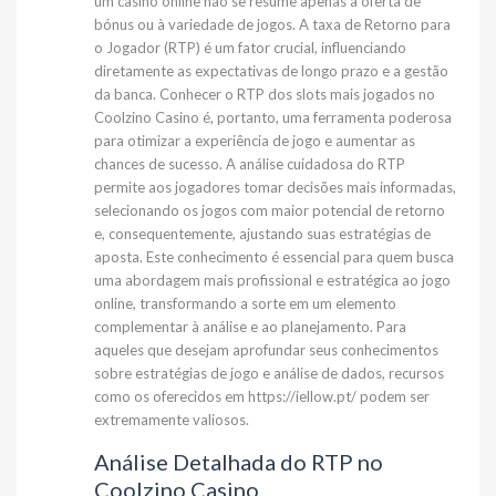
um casino online não se resume apenas à oferta de
bónus ou à variedade de jogos. A taxa de Retorno para
o Jogador (RTP) é um fator crucial, influenciando
diretamente as expectativas de longo prazo e a gestão
da banca. Conhecer o RTP dos slots mais jogados no
Coolzino Casino é, portanto, uma ferramenta poderosa
para otimizar a experiência de jogo e aumentar as
chances de sucesso. A análise cuidadosa do RTP
permite aos jogadores tomar decisões mais informadas,
selecionando os jogos com maior potencial de retorno
e, consequentemente, ajustando suas estratégias de
aposta. Este conhecimento é essencial para quem busca
uma abordagem mais profissional e estratégica ao jogo
online, transformando a sorte em um elemento
complementar à análise e ao planejamento. Para
aqueles que desejam aprofundar seus conhecimentos
sobre estratégias de jogo e análise de dados, recursos
como os oferecidos em
https://iellow.pt/
podem ser
extremamente valiosos.
Análise Detalhada do RTP no
Coolzino Casino