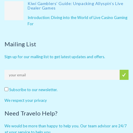
Kiwi Gamblers’ Guide: Unpacking Allyspin’s Live
Dealer Games
Introduction: Diving into the World of Live Casino Gaming
For
Mailing List
Sign up for our mailing list to get latest updates and offers.
Subscribe to our newsletter.
We respect your privacy
Need Travelo Help?
We would be more than happy to help you. Our team advisor are 24/7
at your service to help you.