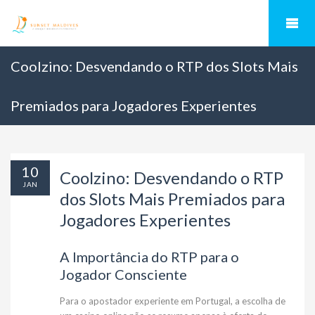
Coolzino: Desvendando o RTP dos Slots Mais
Premiados para Jogadores Experientes
10
Coolzino: Desvendando o RTP
JAN
dos Slots Mais Premiados para
Jogadores Experientes
A Importância do RTP para o
Jogador Consciente
Para o apostador experiente em Portugal, a escolha de