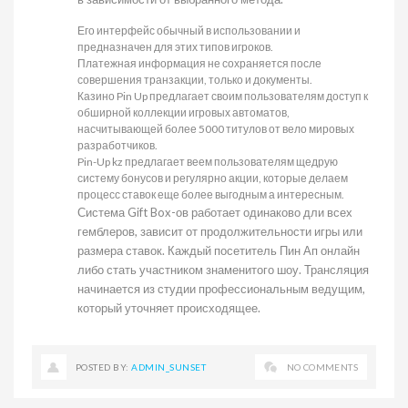
Его интерфейс обычный в использовании и
предназначен для этих типов игроков.
Платежная информация не сохраняется после
совершения транзакции, только и документы.
Казино Pin Up предлагает своим пользователям доступ к
обширной коллекции игровых автоматов,
насчитывающей более 5000 титулов от вело мировых
разработчиков.
Pin-Up kz предлагает веем пользователям щедрую
систему бонусов и регулярно акции, которые делаем
процесс ставок еще более выгодным а интересным.
Система Gift Box-ов работает одинаково дли всех
гемблеров, зависит от продолжительности игры или
размера ставок. Каждый посетитель Пин Ап онлайн
либо стать участником знаменитого шоу. Трансляция
начинается из студии профессиональным ведущим,
который уточняет происходящее.
POSTED BY:
ADMIN_SUNSET
NO COMMENTS