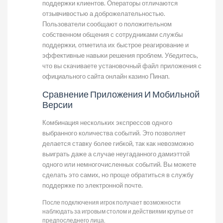
поддержки клиентов. Операторы отличаются
отзывчивостью а доброжелательностью.
Пользователи сообщают о положительном
собственном общения с сотрудниками службы
поддержки, отметила их быстрое реагирование и
эффективные навыки решения проблем. Убедитесь,
что вы скачиваете установочный файл приложения с
официального сайта онлайн казино Пинап.
Сравнение Приложения И Мобильной
Версии
Комбинация нескольких экспрессов одного
выбранного количества событий. Это позволяет
делается ставку более гибкой, так как невозможно
выиграть даже а случае неугаданного дамиэттой
одного или немногочисленных событий. Вы можете
сделать это самих, но проще обратиться в службу
поддержке по электронной почте.
После подключения игрок получает возможности
наблюдать за игровым столом и действиями крупье от
предпоследнего лица.