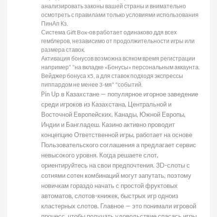
анализировать законы вашей страны и внимательно
осмотреть с правилами только условиями использования
ПинАп Кз.
Система Gift Box-ов работает одинаково ддя всех
гемблеров, независимо от продолжительности игры или
размера ставок.
Активация бонусов возможна всяком время регистрации
например” “на вкладке «Бонусы» персональным аккаунта.
Вейджер бонуса х5, а для ставок подходя экспрессы
пиппардом не менее 3-мя” “событий.
Pin Up в Казахстане — популярное игорное заведение
среди игроков из Казахстана, Центральной и
Восточной Европейских, Канады, Южной Европы,
Индии и Бангладеш. Казино активно проводит
концепцию Ответственной игры, работает на основе
Пользовательского соглашения а предлагает сервис
невысокого уровня. Когда решаете слот,
ориентируйтесь на свои предпочтения. 3D-слоты с
сотнями сотен комбинаций могут запутать, поэтому
новичкам гораздо начать с простой фруктовых
автоматов, слотов-книжек, быстрых игр одноиз
кластерных слотов. Главное — это понимали игровой
процесс, чтобы получать удовольствие спасась игры.