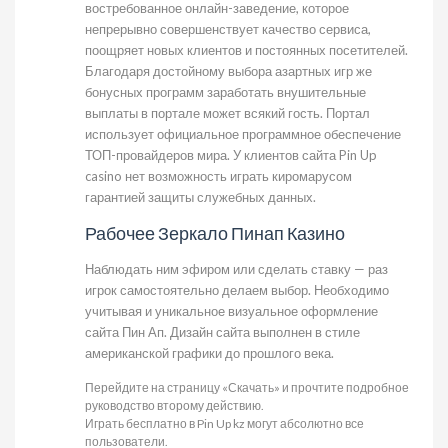
востребованное онлайн-заведение, которое
непрерывно совершенствует качество сервиса,
поощряет новых клиентов и постоянных посетителей.
Благодаря достойному выбора азартных игр же
бонусных программ заработать внушительные
выплаты в портале может всякий гость. Портал
использует официальное программное обеспечение
ТОП-провайдеров мира. У клиентов сайта Pin Up
casino нет возможность играть киромарусом
гарантией защиты служебных данных.
Рабочее Зеркало Пинап Казино
Наблюдать ним эфиром или сделать ставку — раз
игрок самостоятельно делаем выбор. Необходимо
учитывая и уникальное визуальное оформление
сайта Пин Ап. Дизайн сайта выполнен в стиле
американской графики до прошлого века.
Перейдите на страницу «Скачать» и прочтите подробное
руководство второму действию.
Играть бесплатно в Pin Up kz могут абсолютно все
пользователи.