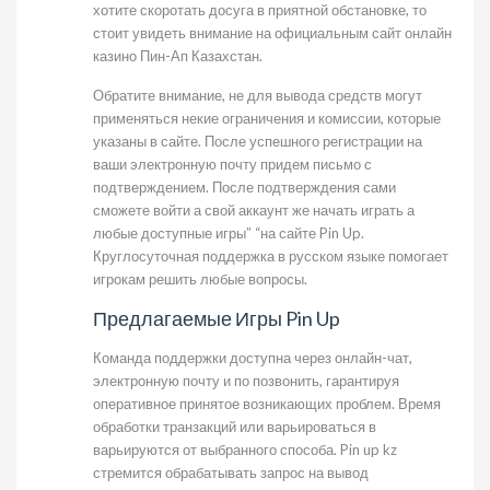
хотите скоротать досуга в приятной обстановке, то
стоит увидеть внимание на официальным сайт онлайн
казино Пин-Ап Казахстан.
Обратите внимание, не для вывода средств могут
применяться некие ограничения и комиссии, которые
указаны в сайте. После успешного регистрации на
ваши электронную почту придем письмо с
подтверждением. После подтверждения сами
сможете войти а свой аккаунт же начать играть а
любые доступные игры” “на сайте Pin Up.
Круглосуточная поддержка в русском языке помогает
игрокам решить любые вопросы.
Предлагаемые Игры Pin Up
Команда поддержки доступна через онлайн-чат,
электронную почту и по позвонить, гарантируя
оперативное принятое возникающих проблем. Время
обработки транзакций или варьироваться в
варьируются от выбранного способа. Pin up kz
стремится обрабатывать запрос на вывод