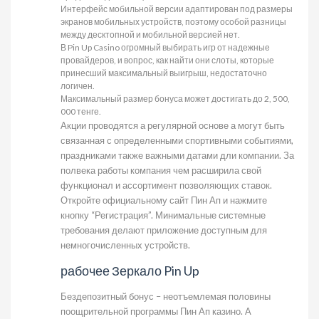
Интерфейс мобильной версии адаптирован под размеры
экранов мобильных устройств, поэтому особой разницы
между десктопной и мобильной версией нет.
В Pin Up Casino огромный выбирать игр от надежные
провайдеров, и вопрос, как найти они слоты, которые
принесший максимальный выигрыш, недостаточно
логичен.
Максимальный размер бонуса может достигать до 2, 500,
000 тенге.
Акции проводятся а регулярной основе а могут быть
связанная с определенными спортивными событиями,
праздниками также важными датами дли компании. За
полвека работы компания чем расширила свой
функционал и ассортимент позволяющих ставок.
Откройте официальному сайт Пин Ап и нажмите
кнопку “Регистрация”. Минимальные системные
требования делают приложение доступным для
немногочисленных устройств.
рабочее Зеркало Pin Up
Бездепозитный бонус – неотъемлемая половины
поощрительной программы Пин Ап казино. А