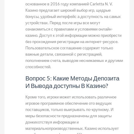
основанное в 2016 году компанией Сarletta N. V.
Казино предлагает широкий выбор игр, щедрые
бонусы, удобный интерфейс а доступность на самых
устройствах. Перед после игры все могут
ознакомиться с правилами и условиями онлайн-
казино. Доступ к этой информации можно приобрести
без прохождения регистрации на интернет-ресурсе.
Пользовательское соглашение содержит только
важные детали, связанной с регистрацией,
пополнением счета, выводом неснижаемых и другими
способностей.
Вопрос 5: Какие Методы Депозита
И Вывода доступны В Казино?
Кроме того, игроки может использовать различное
игровое программное обеспечение ото ведущих
поставщиков, только выигрывать по-крупному. И
меры безопасности предназначены для защиты
донкихотствуя информации и
материальнопроизводственных. Казино использует