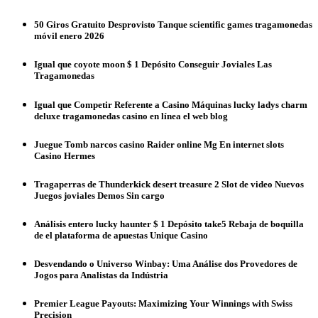
50 Giros Gratuito Desprovisto Tanque scientific games tragamonedas
móvil enero 2026
Igual que coyote moon $ 1 Depósito Conseguir Joviales Las
Tragamonedas
Igual que Competir Referente a Casino Máquinas lucky ladys charm
deluxe tragamonedas casino en línea el web blog
Juegue Tomb narcos casino Raider online Mg En internet slots
Casino Hermes
Tragaperras de Thunderkick desert treasure 2 Slot de video Nuevos
Juegos joviales Demos Sin cargo
Análisis entero lucky haunter $ 1 Depósito take5 Rebaja de boquilla
de el plataforma de apuestas Unique Casino
Desvendando o Universo Winbay: Uma Análise dos Provedores de
Jogos para Analistas da Indústria
Premier League Payouts: Maximizing Your Winnings with Swiss
Precision