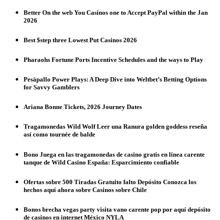
Better On the web You Casinos one to Accept PayPal within the Jan
2026
Best $step three Lowest Put Casinos 2026
Pharaohs Fortune Ports Incentive Schedules and the ways to Play
Pesäpallo Power Plays: A Deep Dive into Weltbet’s Betting Options
for Savvy Gamblers
Ariana Bonne Tickets, 2026 Journey Dates
Tragamonedas Wild Wolf Leer una Ranura golden goddess reseña
así­ como tournée de balde
Bono Juega en las tragamonedas de casino gratis en línea carente
tanque de Wild Casino España: Esparcimiento confiable
Ofertas sobre 500 Tiradas Gratuito falto Depósito Conozca los
hechos aquí ahora sobre Casinos sobre Chile
Bonos brecha vegas party visita vano carente pop por aquí depósito
de casinos en internet México NYLA