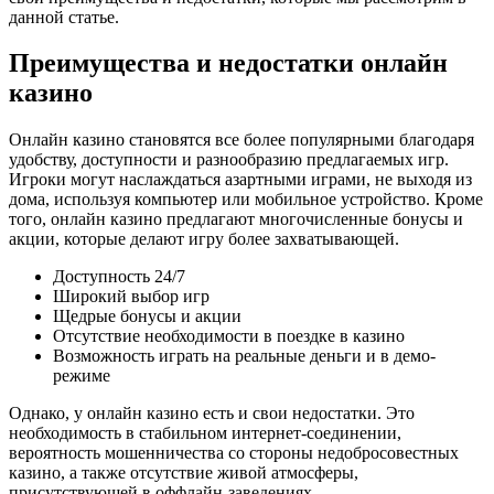
данной статье.
Преимущества и недостатки онлайн
казино
Онлайн казино становятся все более популярными благодаря
удобству, доступности и разнообразию предлагаемых игр.
Игроки могут наслаждаться азартными играми, не выходя из
дома, используя компьютер или мобильное устройство. Кроме
того, онлайн казино предлагают многочисленные бонусы и
акции, которые делают игру более захватывающей.
Доступность 24/7
Широкий выбор игр
Щедрые бонусы и акции
Отсутствие необходимости в поездке в казино
Возможность играть на реальные деньги и в демо-
режиме
Однако, у онлайн казино есть и свои недостатки. Это
необходимость в стабильном интернет-соединении,
вероятность мошенничества со стороны недобросовестных
казино, а также отсутствие живой атмосферы,
присутствующей в оффлайн-заведениях.