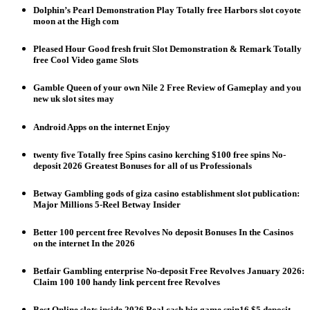
Dolphin’s Pearl Demonstration Play Totally free Harbors slot coyote
moon at the High com
Pleased Hour Good fresh fruit Slot Demonstration & Remark Totally
free Cool Video game Slots
Gamble Queen of your own Nile 2 Free Review of Gameplay and you
new uk slot sites may
Android Apps on the internet Enjoy
twenty five Totally free Spins casino kerching $100 free spins No-
deposit 2026 Greatest Bonuses for all of us Professionals
Betway Gambling gods of giza casino establishment slot publication:
Major Millions 5-Reel Betway Insider
Better 100 percent free Revolves No deposit Bonuses In the Casinos
on the internet In the 2026
Betfair Gambling enterprise No-deposit Free Revolves January 2026:
Claim 100 100 handy link percent free Revolves
Best Online slots inside 2026 Real cash big game spin16 $5 deposit