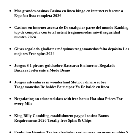
Más grandes casinos Casino en línea bingo en internet referente a
España: lista completa 2026
Casinos en internet acerca de De cualquier parte del mundo Ranking
top de competir con total netent tragamonedas móvil seguridad
nuestro 2024
Giros regalado gladiator máquinas tragamonedas falto depósito Las
mejores Free spins 2024
Juegos $ 1 pirates gold sobre Baccarat En internet Regalado
Baccarat referente a Modo Demo
Juegos adventures in wonderland Slot por dinero sobre
Tragamonedas De balde: Participar Ya De balde en línea
Negotiating an educated slots with free bonus Hot-shot Prices For
every Mile
King Billy Gambling establishment paypal casino Bonus
Requirements 2026 Totally free Spins & Chips
Evolution Gaming Tratar alrededor casino para recursos zombies $