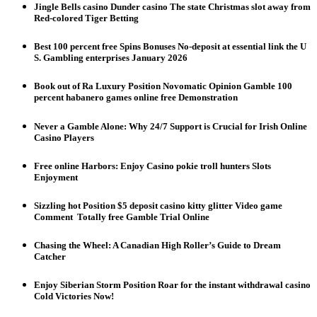
Jingle Bells casino Dunder casino The state Christmas slot away from
Red-colored Tiger Betting
Best 100 percent free Spins Bonuses No-deposit at essential link the U
S. Gambling enterprises January 2026
Book out of Ra Luxury Position Novomatic Opinion Gamble 100
percent habanero games online free Demonstration
Never a Gamble Alone: Why 24/7 Support is Crucial for Irish Online
Casino Players
Free online Harbors: Enjoy Casino pokie troll hunters Slots
Enjoyment
Sizzling hot Position $5 deposit casino kitty glitter Video game
Comment ️ Totally free Gamble Trial Online
Chasing the Wheel: A Canadian High Roller’s Guide to Dream
Catcher
Enjoy Siberian Storm Position Roar for the instant withdrawal casino
Cold Victories Now!