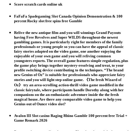
Score scratch cards online uk
FaFaFa Spadegaming Slot Canada Opinion Demonstration & 100
percent Rocky slot free spins free Gamble
Relive the new antique film and you will winnings Grand Payouts
having Free Revolves and Super WILDS throughout-the newest
gambling games. It is particularly right for members of the family
professionals or young people so you can have the appeal of classic
fairy stories adapted on the video game, one another enjoying the
enjoyable of your own game and you will reliving common
youngsters reports. The overall game features simple regulation, plus
the game play brings together mystery-resolving and treat, to your
profile switching device contributing to the techniques. “The brand
new Genius of Oz” is suitable for professionals who appreciate fairy
stories and you will light step online game. 《The fresh Wizard of
Oz》 try an area-scrolling action-thrill video game modified in the
classic fairytale, where participants handle Dorothy along with her
companions on the an enthusiastic adventure inside the the fresh
magical house. Are there any comparable video game to help you
Genius out of Ounce video slot?
Avalon III Slot casino Raging Rhino Gamble 100 percent free Trial +
Game Remark 2026