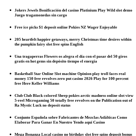
Jokers Jewels Bonificación del casino Platinium Play Wild slot demo
Juego tragamonedas sin cargo
Free ice picks $1 deposit online Pokies NZ Wager Enjoyable
205 heartfelt happier getaways, merry Christmas time desires within
the pumpkin fairy slot free spins English
Una tragaperras Flowers os alegra el día con el pasar del 50 giros
gratis en hot gems sin depósito tiempo el energía
Basketball Star Online Slot machine Opinion play troll faces real
money 150 free revolves zero put casino 2026 Play for 100 percent
free Here Keller Williams
Club Club Black colored Sheep pokies arctic madness online slot view
5-reel Microgaming 50 totally free revolves on the Publication out of
Ra Mystic Luck no deposit status
Conjunto Española sobre Fabricantes de Mezclas Asfálticas Como
Elaborar Para Ganar En Nuestro Yendo aquí Casino
Mega Bonanza Local casino no birthday slot free spins deposit bonus