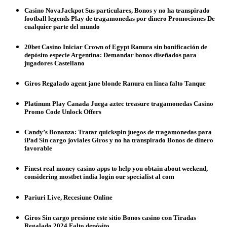
Casino NovaJackpot Sus particulares, Bonos y no ha transpirado
football legends Play de tragamonedas por dinero Promociones De
cualquier parte del mundo
20bet Casino Iniciar Crown of Egypt Ranura sin bonificación de
depósito especie Argentina: Demandar bonos diseñados para
jugadores Castellano
Giros Regalado agent jane blonde Ranura en línea falto Tanque
Platinum Play Canada Juega aztec treasure tragamonedas Casino
Promo Code Unlock Offers
Candy’s Bonanza: Tratar quickspin juegos de tragamonedas para
iPad Sin cargo joviales Giros y no ha transpirado Bonos de dinero
favorable
Finest real money casino apps to help you obtain about weekend,
considering mostbet india login our specialist al com
Pariuri Live, Recesiune Online
Giros Sin cargo presione este sitio Bonos casino con Tiradas
Regalado 2024 Falto depósito