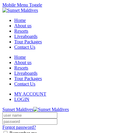
Mobile Menu Toggle
Home
About us
Resorts
Liveaboards
Tour Packages
Contact Us
Home
About us
Resorts
Liveaboards
Tour Packages
Contact Us
MY ACCOUNT
LOGIN
Sunset Maldives
Forgot password?