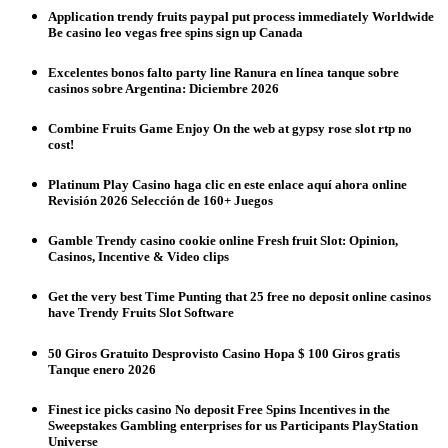
Application trendy fruits paypal put process immediately Worldwide
Be casino leo vegas free spins sign up Canada
Excelentes bonos falto party line Ranura en línea tanque sobre
casinos sobre Argentina: Diciembre 2026
Combine Fruits Game Enjoy On the web at gypsy rose slot rtp no
cost!
Platinum Play Casino haga clic en este enlace aquí ahora online
Revisión 2026 Selección de 160+ Juegos
Gamble Trendy casino cookie online Fresh fruit Slot: Opinion,
Casinos, Incentive & Video clips
Get the very best Time Punting that 25 free no deposit online casinos
have Trendy Fruits Slot Software
50 Giros Gratuito Desprovisto Casino Hopa $ 100 Giros gratis
Tanque enero 2026
Finest ice picks casino No deposit Free Spins Incentives in the
Sweepstakes Gambling enterprises for us Participants PlayStation
Universe