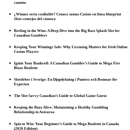
camino
¿Winner serí­a confiable? Conoce tantas Casino en línea blueprint
Slots consejos del cámara
Reeling in the Wins: A Deep Dive into the Big Bass Splash Slot for
Canadian Gamblers
Keeping Your Winnings Safe: Why Licensing Matters for Irish Online
Casino Players
Ignite Your Bankroll: A Canadian Gambler’s Guide to Mega Fire
Blaze Roulette
Slotsfeber i Sverige: En Djupdykning i Punterz och Bonusar för
Experten
The Slot Savvy Canadian’s Guide to Global Game Gurus
Keeping the Buzz Alive: Maintaining a Healthy Gambling
Relationship in Aotearoa
Spin to Win: Your Beginner’s Guide to Mega Roulette in Canada
(2026 Edition)