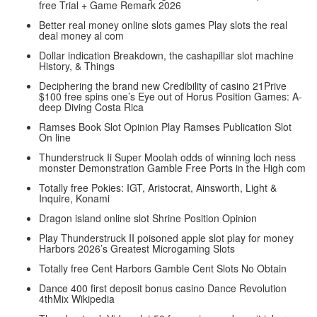
free Trial + Game Remark 2026
Better real money online slots games Play slots the real
deal money al com
Dollar indication Breakdown, the cashapillar slot machine
History, & Things
Deciphering the brand new Credibility of casino 21Prive
$100 free spins one’s Eye out of Horus Position Games: A-
deep Diving Costa Rica
Ramses Book Slot Opinion Play Ramses Publication Slot
On line
Thunderstruck Ii Super Moolah odds of winning loch ness
monster Demonstration Gamble Free Ports in the High com
Totally free Pokies: IGT, Aristocrat, Ainsworth, Light &
Inquire, Konami
Dragon island online slot Shrine Position Opinion
Play Thunderstruck II poisoned apple slot play for money
Harbors 2026’s Greatest Microgaming Slots
Totally free Cent Harbors Gamble Cent Slots No Obtain
Dance 400 first deposit bonus casino Dance Revolution
4thMix Wikipedia