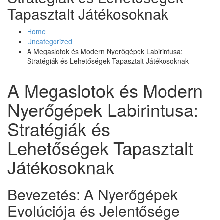
Tapasztalt Játékosoknak
Home
Uncategorized
A Megaslotok és Modern Nyerőgépek Labirintusa:
Stratégiák és Lehetőségek Tapasztalt Játékosoknak
A Megaslotok és Modern
Nyerőgépek Labirintusa:
Stratégiák és
Lehetőségek Tapasztalt
Játékosoknak
Bevezetés: A Nyerőgépek
Evolúciója és Jelentősége