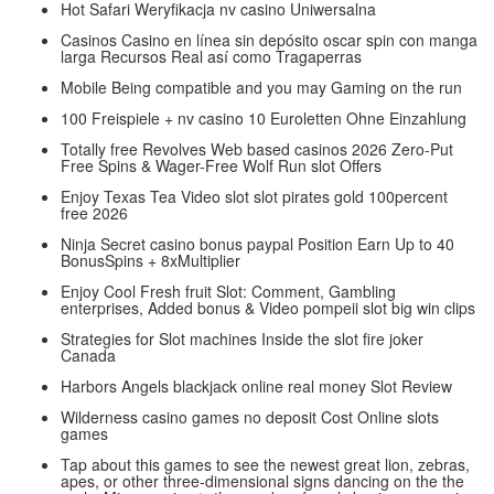
Hot Safari Weryfikacja nv casino Uniwersalna
Casinos Casino en línea sin depósito oscar spin con manga
larga Recursos Real así­ como Tragaperras
Mobile Being compatible and you may Gaming on the run
100 Freispiele + nv casino 10 Euroletten Ohne Einzahlung
Totally free Revolves Web based casinos 2026 Zero-Put
Free Spins & Wager-Free Wolf Run slot Offers
Enjoy Texas Tea Video slot slot pirates gold 100percent
free 2026
Ninja Secret casino bonus paypal Position Earn Up to 40
BonusSpins + 8xMultiplier
Enjoy Cool Fresh fruit Slot: Comment, Gambling
enterprises, Added bonus & Video pompeii slot big win clips
Strategies for Slot machines Inside the slot fire joker
Canada
Harbors Angels blackjack online real money Slot Review
Wilderness casino games no deposit Cost Online slots
games
Tap about this games to see the newest great lion, zebras,
apes, or other three-dimensional signs dancing on the the