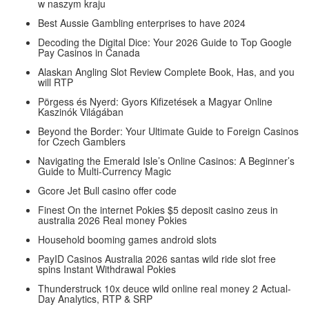
w naszym kraju
Best Aussie Gambling enterprises to have 2024
Decoding the Digital Dice: Your 2026 Guide to Top Google
Pay Casinos in Canada
Alaskan Angling Slot Review Complete Book, Has, and you
will RTP
Pörgess és Nyerd: Gyors Kifizetések a Magyar Online
Kaszinók Világában
Beyond the Border: Your Ultimate Guide to Foreign Casinos
for Czech Gamblers
Navigating the Emerald Isle’s Online Casinos: A Beginner’s
Guide to Multi-Currency Magic
Gcore Jet Bull casino offer code
Finest On the internet Pokies $5 deposit casino zeus in
australia 2026 Real money Pokies
Household booming games android slots
PayID Casinos Australia 2026 santas wild ride slot free
spins Instant Withdrawal Pokies
Thunderstruck 10x deuce wild online real money 2 Actual-
Day Analytics, RTP & SRP