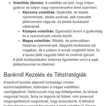
Volatilitás (Szórás):
A volatilitás azt jelzi, hogy milyen
gyakran és milyen nagy nyereményekre lehet számítani.
Alacsony volatilitás:
Gyakoribb, de kisebb
nyeremények. Ideális azoknak, akik hosszabb
játékmenetre vágynak, és kisebb kockázatot
vállalnának.
Közepes volatilitás:
Egyensúlyt teremt a gyakoriság
és a nyeremények mérete között.
Magas volatilitás:
Ritkább, de potenciálisan
hatalmas nyeremények. Nagyobb kockázatot rejt
magában, de a jutalom is ennek megfelelő lehet. Ez
a típusú játék nagyobb tőkét és türelmet igényel.
A játék kiválasztásakor érdemes figyelembe venni a saját
játékstílusunkat és tőkénket.
Bankroll Kezelés és Tétstratégiák
A bankroll kezelés alapvető fontosságú minden
szerencsejátékban, különösen a magas volatilitású
nyerőgépeknél. Határozzunk meg egy költségvetést, és tartsuk
magunkat hozzá. Soha ne tegyünk fel többet, mint amennyit
megengedhetünk magunknak, hogy elveszítsünk. A tétméret
kiválasztásakor vegyük figyelembe a játék volatilitását. Magas