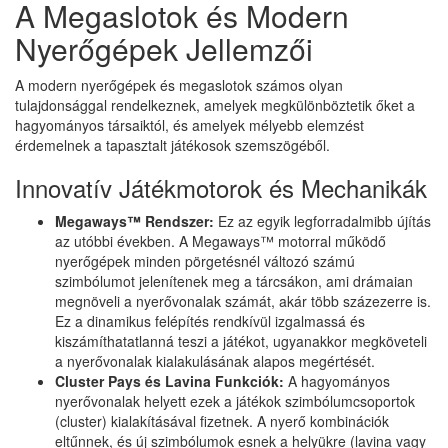
A Megaslotok és Modern
Nyerőgépek Jellemzői
A modern nyerőgépek és megaslotok számos olyan
tulajdonsággal rendelkeznek, amelyek megkülönböztetik őket a
hagyományos társaiktól, és amelyek mélyebb elemzést
érdemelnek a tapasztalt játékosok szemszögéből.
Innovatív Játékmotorok és Mechanikák
Megaways™ Rendszer:
Ez az egyik legforradalmibb újítás
az utóbbi években. A Megaways™ motorral működő
nyerőgépek minden pörgetésnél változó számú
szimbólumot jelenítenek meg a tárcsákon, ami drámaian
megnöveli a nyerővonalak számát, akár több százezerre is.
Ez a dinamikus felépítés rendkívül izgalmassá és
kiszámíthatatlanná teszi a játékot, ugyanakkor megköveteli
a nyerővonalak kialakulásának alapos megértését.
Cluster Pays és Lavina Funkciók:
A hagyományos
nyerővonalak helyett ezek a játékok szimbólumcsoportok
(cluster) kialakításával fizetnek. A nyerő kombinációk
eltűnnek, és új szimbólumok esnek a helyükre (lavina vagy