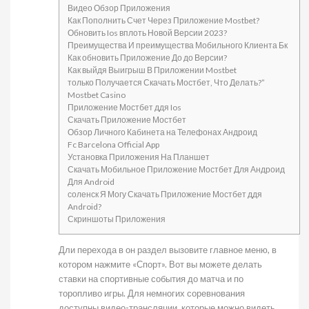
Видео Обзор Приложения
Как Пополнить Счет Через Приложение Mostbet?
Обновить Ios вплоть Новой Версии 2023?
Преимущества И преимущества Мобильного Клиента Бк
Как обновить Приложение До до Версии?
Как выйдя Выигрыш В Приложении Mostbet
только Получается Скачать Мостбет, Что Делать?”
Mostbet Casino
Приложение Мостбет ддя Ios
Скачать Приложение Мостбет
Обзор Личного Кабинета на Телефонах Андроид
Fc Barcelona Official App
Установка Приложения На Планшет
Скачать Мобильное Приложение Мостбет Для Андроид
Для Android
соленск Я Могу Скачать Приложение Мостбет ддя
Android?
Скриншоты Приложения
Дли перехода в он раздел вызовите главное меню, в
котором нажмите «Спорт». Вот вы можете делать
ставки на спортивные события до матча и по
торопливо игры. Для немногих соревнования
доступны видео-трансляции, которые можно видеть