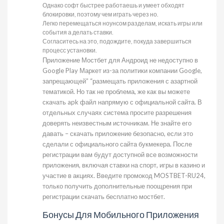
Однако софт быстрее работаешь и умеет обходят
блокировки, поэтому чем играть через но.
Легко перемещаться ноунсом разделам, искать игры или
события а делать ставки.
Согласитесь на это, подождите, покуда завершиться
процесс установки.
Приложение Мостбет для Андроид не недоступно в
Google Play Маркет из-за политики компании Google,
запрещающей” “размещать приложения с азартной
тематикой. Но так не проблема, же как вы можете
скачать apk файл напрямую с официальной сайта. В
отдельных случаях система просите разрешения
доверять неизвестным источникам. Не знайте его
давать – скачать приложение безопасно, если это
сделали с официального сайта букмекера. После
регистрации вам будут доступной все возможности
приложения, включая ставки на спорт, игры в казино и
участие в акциях. Введите промокод MOSTBET-RU24,
только получить дополнительные поощрения при
регистрации
скачать бесплатно мостбет
.
Бонусы Для Мобильного Приложения