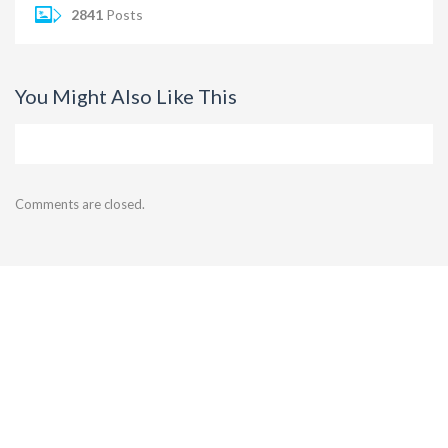
2841
Posts
You Might Also Like This
Comments are closed.