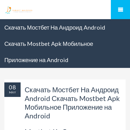
Скачать Мостбет На Андроид Android
Скачать Mostbet Apk Мобильное
Приложение на Android
08
Скачать Мостбет На Андроид
MAY
Android Скачать Mostbet Apk
Мобильное Приложение на
Android