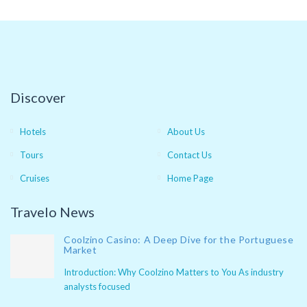
Discover
Hotels
About Us
Tours
Contact Us
Cruises
Home Page
Travelo News
Coolzino Casino: A Deep Dive for the Portuguese
Market
Introduction: Why Coolzino Matters to You As industry
analysts focused