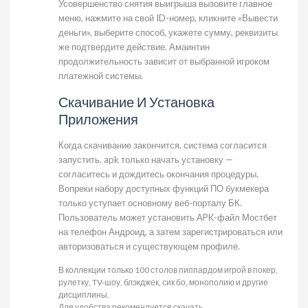
Усовершенство снятия выигрыша вызовите главное
меню, нажмите на свой ID-номер, кликните «Вывести
деньги», выберите способ, укажете сумму, реквизиты
же подтвердите действие. Амаинтин
продолжительность зависит от выбранной игроком
платежной системы.
Скачивание И Установка
Приложения
Когда скачивание закончится, система согласится
запустить. apk только начать установку —
согласитесь и дождитесь окончания процедуры.
Вопреки набору доступных функций ПО букмекера
только уступает основному веб-порталу БК.
Пользователь может установить APK-файл Мостбет
на телефон Андроид, а затем зарегистрироваться или
авторизоваться и существующем профиле.
В коллекции только 100 столов пиппардом игрой в покер,
рулетку, TV-шоу, блэкджек, сик бо, монополию и другие
дисциплины.
Для удобства рекомендуется скачать