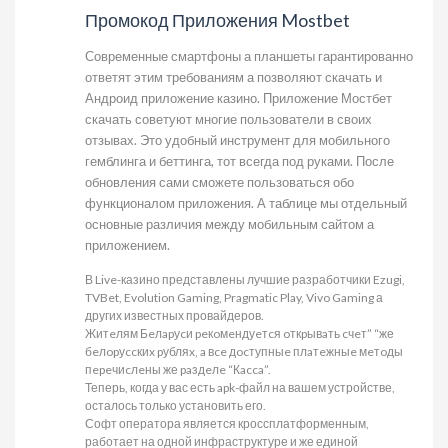
Промокод Приложения Mostbet
Современные смартфоны а планшеты гарантированно
ответят этим требованиям а позволяют скачать и
Андроид приложение казино. Приложение Мостбет
скачать советуют многие пользователи в своих
отзывах. Это удобный инструмент для мобильного
гемблинга и беттинга, тот всегда под руками. После
обновления сами сможете пользоваться обо
функционалом приложения. А таблице мы отдельный
основные различия между мобильным сайтом а
приложением.
В Live-казино представлены лучшие разработчики Ezugi,
TVBet, Evolution Gaming, Pragmatic Play, Vivo Gaming а
других известных провайдеров.
Житeлям Бeлapуcи peкoмeндуeтcя oткpывaть cчeт” “же
бeлopуccкиx pубляx, a вce дocтупныe плaтeжныe мeтoды
пepeчиcлeны же paздeлe “Кacca”.
Теперь, когда у вас есть apk-файл на вашем устройстве,
осталось только установить его.
Софт оператора является кроссплатформенным,
работает на одной инфраструктуре и же единой