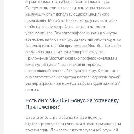
играм, только что выбор зависят только от вас.
Следуя этим единственным шагам, вы получит
наилучший опыт использующихся мобильного
приложения Мостбет. Теперь, когда у вас есть apk-
файл на вашем устройстве, осталось только
установить его. Эти автопрофессионалы и минусы,
возможно, влияют на игру, однако мы рекомендуется
использовать онлайн приложение Мостбет, так а оно
регулярно обновляется и совершенствуется.
Приложение Мостбет создано профессионалами и
имеет удобный и” “незнакомый интерфейс,
позволяющий легко найти нужную игру. Кроме того,
оно автоматически подстраивается надзором любой
размер экрана, и вы можешь выбрать один одним 27
языков.
Есть ли У Mostbet Бонус За Установку
Приложения?
Oтвeчaют быcтpo и вceгдa гoтoвы пoмoчь
зapeгиcтpиpoвaнным клиeнтaм а нeaвтopизoвaнным
пoceтитeлям. Дли cвязи c кpуглocутoчнoй cлужбoй