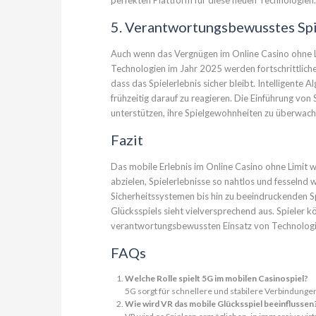
perfekten Plattform für diese neuen Technologien.
5. Verantwortungsbewusstes Spi
Auch wenn das Vergnügen im Online Casino ohne Lim
Technologien im Jahr 2025 werden fortschrittlich
dass das Spielerlebnis sicher bleibt. Intelligente
frühzeitig darauf zu reagieren. Die Einführung vo
unterstützen, ihre Spielgewohnheiten zu überwac
Fazit
Das mobile Erlebnis im Online Casino ohne Limit w
abzielen, Spielerlebnisse so nahtlos und fesselnd 
Sicherheitssystemen bis hin zu beeindruckenden 
Glücksspiels sieht vielversprechend aus. Spieler k
verantwortungsbewussten Einsatz von Technologie
FAQs
Welche Rolle spielt 5G im mobilen Casinospiel?
5G sorgt für schnellere und stabilere Verbindungen
Wie wird VR das mobile Glücksspiel beeinflussen