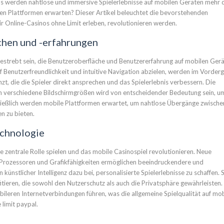
s werden nahtlose und immersive Spielerlebnisse auf mobilen Geräten mehr 
len Plattformen erwarten? Dieser Artikel beleuchtet die bevorstehenden
ir Online-Casinos ohne Limit erleben, revolutionieren werden.
chen und -erfahrungen
strebt sein, die Benutzeroberfläche und Benutzererfahrung auf mobilen Gerä
f Benutzerfreundlichkeit und intuitive Navigation abzielen, werden im Vorder
zt, die die Spieler direkt ansprechen und das Spielerlebnis verbessern. Die
 verschiedene Bildschirmgrößen wird von entscheidender Bedeutung sein, um
hließlich werden mobile Plattformen erwartet, um nahtlose Übergänge zwische
n zu bieten.
echnologie
e zentrale Rolle spielen und das mobile Casinospiel revolutionieren. Neue
Prozessoren und Grafikfähigkeiten ermöglichen beeindruckendere und
 künstlicher Intelligenz dazu bei, personalisierte Spielerlebnisse zu schaffen. 
tieren, die sowohl den Nutzerschutz als auch die Privatsphäre gewährleisten.
abileren Internetverbindungen führen, was die allgemeine Spielqualität auf mo
 limit paypal
.