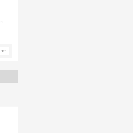
rn.
NTS