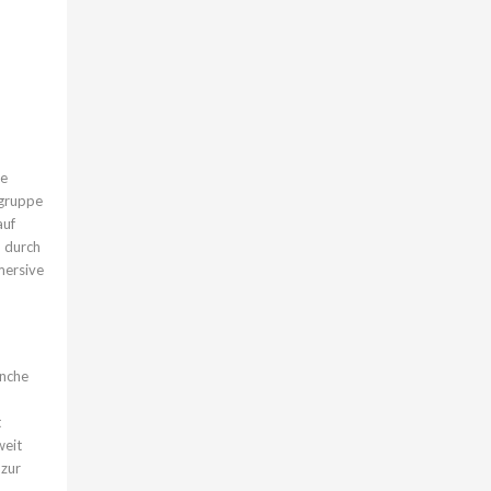
ie
lgruppe
auf
h durch
mersive
anche
n
t
weit
 zur