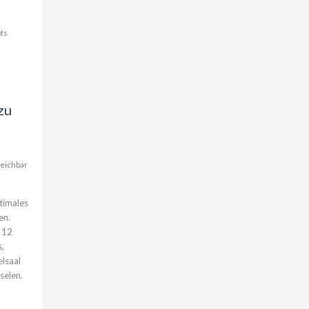
ts
zu
reichbar
timales
en.
r 12
s,
elsaal
seien.