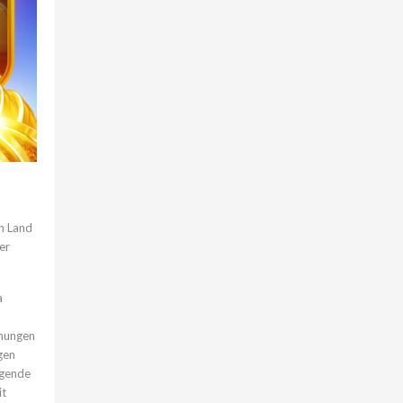
in Land
er
a
chungen
gen
egende
it