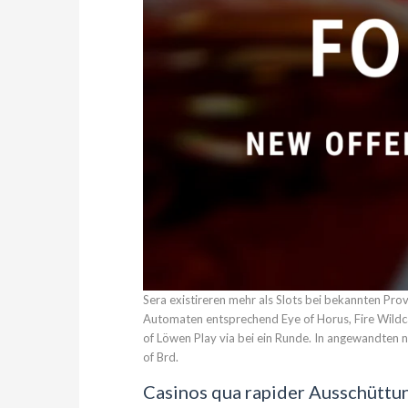
Sera existireren mehr als Slots bei bekannten P
Automaten entsprechend Eye of Horus, Fire Wildca
of Löwen Play via bei ein Runde. In angewandten n
of Brd.
Casinos qua rapider Ausschüttun