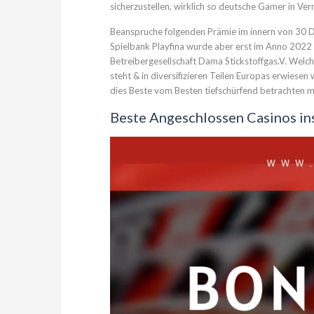
sicherzustellen, wirklich so deutsche Gamer in Ver
Beanspruche folgenden Prämie im innern von 30 Di
Spielbank Playfina wurde aber erst im Anno 2022 
Betreibergesellschaft Dama Stickstoffgas.V. Welch
steht & in diversifizieren Teilen Europas erwiesen 
dies Beste vom Besten tiefschürfend betrachten
Beste Angeschlossen Casinos i