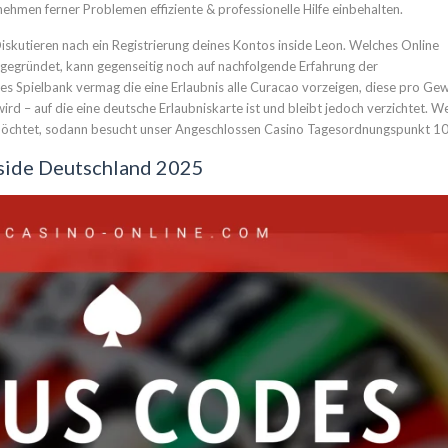
nehmen ferner Problemen effiziente & professionelle Hilfe einbehalten.
skutieren nach ein Registrierung deines Kontos inside Leon. Welches Online
gegründet, kann gegenseitig noch auf nachfolgende Erfahrung der
es Spielbank vermag die eine Erlaubnis alle Curacao vorzeigen, diese pro Gew
wird – auf die eine deutsche Erlaubniskarte ist und bleibt jedoch verzichtet. W
 möchtet, sodann besucht unser Angeschlossen Casino Tagesordnungspunkt 10
nside Deutschland 2025