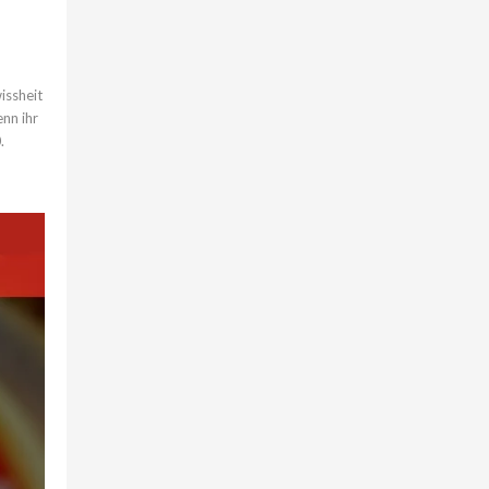
issheit
enn ihr
.