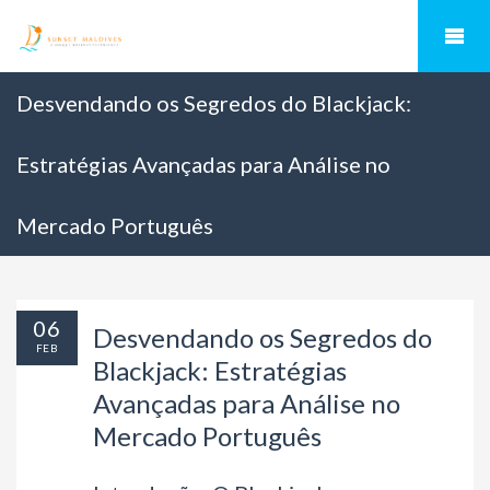
Desvendando os Segredos do Blackjack:
Estratégias Avançadas para Análise no
Mercado Português
06
Desvendando os Segredos do
FEB
Blackjack: Estratégias
Avançadas para Análise no
Mercado Português