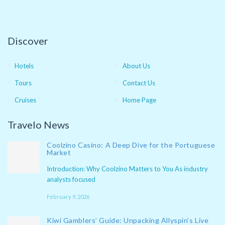
Discover
Hotels
About Us
Tours
Contact Us
Cruises
Home Page
Travelo News
Coolzino Casino: A Deep Dive for the Portuguese
Market
Introduction: Why Coolzino Matters to You As industry
analysts focused
February 9, 2026
Kiwi Gamblers’ Guide: Unpacking Allyspin’s Live