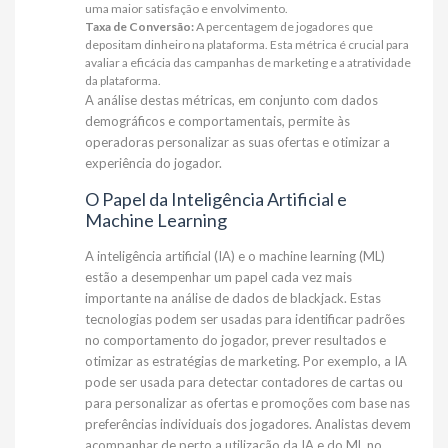
uma maior satisfação e envolvimento.
Taxa de Conversão:
A percentagem de jogadores que
depositam dinheiro na plataforma. Esta métrica é crucial para
avaliar a eficácia das campanhas de marketing e a atratividade
da plataforma.
A análise destas métricas, em conjunto com dados
demográficos e comportamentais, permite às
operadoras personalizar as suas ofertas e otimizar a
experiência do jogador.
O Papel da Inteligência Artificial e
Machine Learning
A inteligência artificial (IA) e o machine learning (ML)
estão a desempenhar um papel cada vez mais
importante na análise de dados de blackjack. Estas
tecnologias podem ser usadas para identificar padrões
no comportamento do jogador, prever resultados e
otimizar as estratégias de marketing. Por exemplo, a IA
pode ser usada para detectar contadores de cartas ou
para personalizar as ofertas e promoções com base nas
preferências individuais dos jogadores. Analistas devem
acompanhar de perto a utilização da IA e do ML no