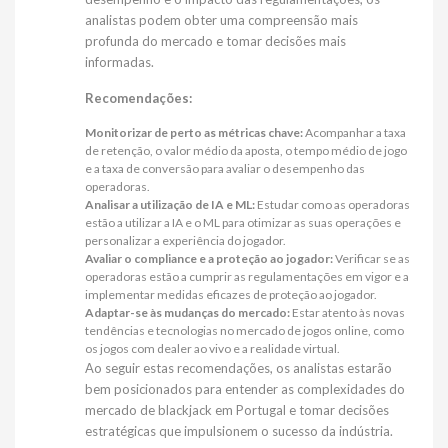
analistas podem obter uma compreensão mais
profunda do mercado e tomar decisões mais
informadas.
Recomendações:
Monitorizar de perto as métricas chave:
Acompanhar a taxa
de retenção, o valor médio da aposta, o tempo médio de jogo
e a taxa de conversão para avaliar o desempenho das
operadoras.
Analisar a utilização de IA e ML:
Estudar como as operadoras
estão a utilizar a IA e o ML para otimizar as suas operações e
personalizar a experiência do jogador.
Avaliar o compliance e a proteção ao jogador:
Verificar se as
operadoras estão a cumprir as regulamentações em vigor e a
implementar medidas eficazes de proteção ao jogador.
Adaptar-se às mudanças do mercado:
Estar atento às novas
tendências e tecnologias no mercado de jogos online, como
os jogos com dealer ao vivo e a realidade virtual.
Ao seguir estas recomendações, os analistas estarão
bem posicionados para entender as complexidades do
mercado de blackjack em Portugal e tomar decisões
estratégicas que impulsionem o sucesso da indústria.