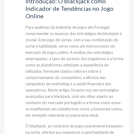
Introdução: O Blackjack como
Indicador de Tendências no Jogo
Online
Para analistas da indústria de jogos em Portugal,
compreender as nuances das estratégias de blackjack é
crucial. Este jogo de cartas, com a sua combinação de
sorte e habilidade, serve como um microcosmos do
mercado de jogos online. A análise das estratégias
empregadas, a taxa de sucesso dos jogadores e a forma
como as plataformas otimizam a experiência do
utilizador, fornecem dados valiosos sobre o
comportamento do consumidor, a eficácia das
campanhas de marketing e a saúde financeira das
operadoras. Neste artigo, focamo-nos em estratégias
avançadas para blackjack, com um olhar atento ao
contexto do mercado português e a forma como estas
se manifestam em plataformas como a
betonred casino
,
um exemplo relevante no panorama atual.
O blackjack, ao contrário de jogos puramente baseados
na sorte, oferece aos jogadores a oportunidade de