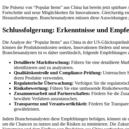
Die Präsenz von “Popular Items” aus China hat bereits jetzt spürbar
Fortschritte und neue Möglichkeiten für Innovationen. Gleichzeitig e
Herausforderungen. Branchenanalysten müssen diese Auswirkungen ge
Schlussfolgerung: Erkenntnisse und Empf
Die Analyse der “Popular Items” aus China in der US-Glücksspielind
können die Produktionskosten senken, Innovationen fördern und neue 
Branchenanalysten ist es daher unerlässlich, folgende Empfehlungen 
Detaillierte Marktforschung:
Führen Sie eine detaillierte Ma
identifizieren und zu analysieren.
Qualitätskontrolle und Compliance-Prüfung:
Untersuchen Si
deren Produkte verwenden.
Regulatorische Überwachung:
Verfolgen Sie die regulatoris
Risikobewertung:
Führen Sie eine umfassende Risikobewertung
Zusammenarbeit und Partnerschaften:
Fördern Sie die Zus
bewährte Verfahren auszutauschen.
Transparenz und Verantwortlichkeit:
Fördern Sie Transparen
gewährleisten.
Indem Branchenanalysten diese Empfehlungen befolgen, können sie di
um die Chancen zu nutzen und die Risiken zu minimieren. Die Zukun