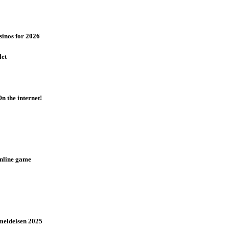
sinos for 2026
let
 the internet!
nline game
meldelsen 2025