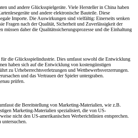
ten und andere Glücksspielgeräte. Viele Hersteller in China haben
artenlesegeräte und andere elektronische Bauteile. Diese
gale Importe. Die Auswirkungen sind vielfältig: Einerseits senken
ie Fragen nach der Qualität, Sicherheit und Zuverlässigkeit der
n müssen daher die Qualitätssicherungsprozesse und die Einhaltung
r die Glücksspielindustrie. Dies umfasst sowohl die Entwicklung
men haben sich auf die Entwicklung von kostengünstigen
 führt zu Urheberrechtsverletzungen und Wettbewerbsverzerrungen.
erursachen und das Vertrauen der Spieler untergraben.
enau prüfen.
mfasst die Bereitstellung von Marketing-Materialien, wie z.B.
gen Marketing-Materialien spezialisiert, die von US-
eise nicht den US-amerikanischen Werberichtlinien entsprechen.
u untersuchen.