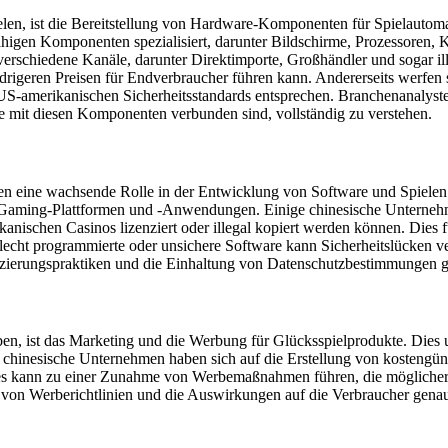
elen, ist die Bereitstellung von Hardware-Komponenten für Spielautoma
higen Komponenten spezialisiert, darunter Bildschirme, Prozessoren, K
rschiedene Kanäle, darunter Direktimporte, Großhändler und sogar ille
edrigeren Preisen für Endverbraucher führen kann. Andererseits werfen s
S-amerikanischen Sicherheitsstandards entsprechen. Branchenanalyste
e mit diesen Komponenten verbunden sind, vollständig zu verstehen.
ine wachsende Rolle in der Entwicklung von Software und Spielen fü
e-Gaming-Plattformen und -Anwendungen. Einige chinesische Unterneh
anischen Casinos lizenziert oder illegal kopiert werden können. Dies
chlecht programmierte oder unsichere Software kann Sicherheitslücken v
enzierungspraktiken und die Einhaltung von Datenschutzbestimmungen g
en, ist das Marketing und die Werbung für Glücksspielprodukte. Dies u
nesische Unternehmen haben sich auf die Erstellung von kostengünsti
s kann zu einer Zunahme von Werbemaßnahmen führen, die möglicherw
 von Werberichtlinien und die Auswirkungen auf die Verbraucher gena