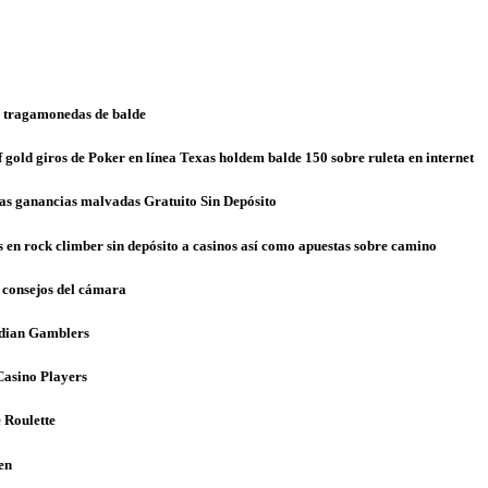
o tragamonedas de balde
 gold giros de Poker en línea Texas holdem balde 150 sobre ruleta en internet
as ganancias malvadas Gratuito Sin Depósito
s en rock climber sin depósito a casinos así­ como apuestas sobre camino
s consejos del cámara
nadian Gamblers
Casino Players
 Roulette
en