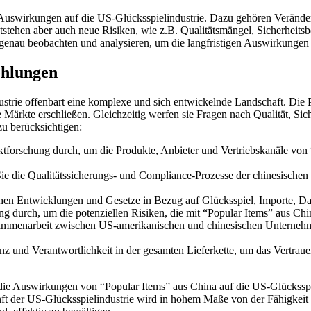
e Auswirkungen auf die US-Glücksspielindustrie. Dazu gehören Verände
ntstehen aber auch neue Risiken, wie z.B. Qualitätsmängel, Sicherheit
nau beobachten und analysieren, um die langfristigen Auswirkungen a
ehlungen
ustrie offenbart eine komplexe und sich entwickelnde Landschaft. Die 
Märkte erschließen. Gleichzeitig werfen sie Fragen nach Qualität, Sic
zu berücksichtigen:
rktforschung durch, um die Produkte, Anbieter und Vertriebskanäle von
e die Qualitätssicherungs- und Compliance-Prozesse der chinesischen
chen Entwicklungen und Gesetze in Bezug auf Glücksspiel, Importe, D
 durch, um die potenziellen Risiken, die mit “Popular Items” aus Chin
ammenarbeit zwischen US-amerikanischen und chinesischen Unternehme
z und Verantwortlichkeit in der gesamten Lieferkette, um das Vertraue
e Auswirkungen von “Popular Items” aus China auf die US-Glücksspiel
ft der US-Glücksspielindustrie wird in hohem Maße von der Fähigkeit