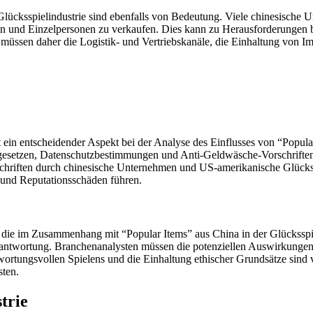
Glücksspielindustrie sind ebenfalls von Bedeutung. Viele chinesische 
n und Einzelpersonen zu verkaufen. Dies kann zu Herausforderungen 
üssen daher die Logistik- und Vertriebskanäle, die Einhaltung von 
in entscheidender Aspekt bei der Analyse des Einflusses von “Popular I
sgesetzen, Datenschutzbestimmungen und Anti-Geldwäsche-Vorschriften
hriften durch chinesische Unternehmen und US-amerikanische Glückss
 und Reputationsschäden führen.
 die im Zusammenhang mit “Popular Items” aus China in der Glücksspi
erantwortung. Branchenanalysten müssen die potenziellen Auswirkunge
ortungsvollen Spielens und die Einhaltung ethischer Grundsätze sind
sten.
trie