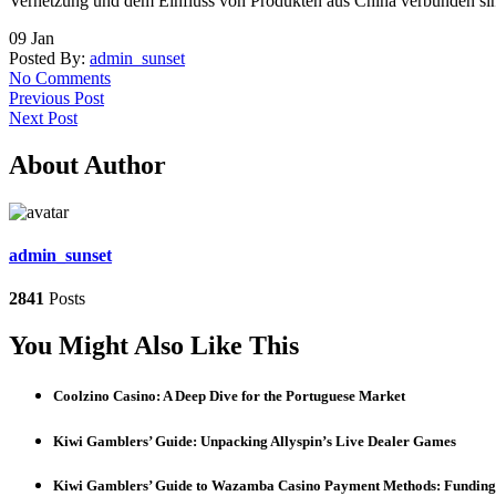
Vernetzung und dem Einfluss von Produkten aus China verbunden sind
09
Jan
Posted By:
admin_sunset
No Comments
Previous Post
Next Post
About Author
admin_sunset
2841
Posts
You Might Also Like This
Coolzino Casino: A Deep Dive for the Portuguese Market
Kiwi Gamblers’ Guide: Unpacking Allyspin’s Live Dealer Games
Kiwi Gamblers’ Guide to Wazamba Casino Payment Methods: Funding