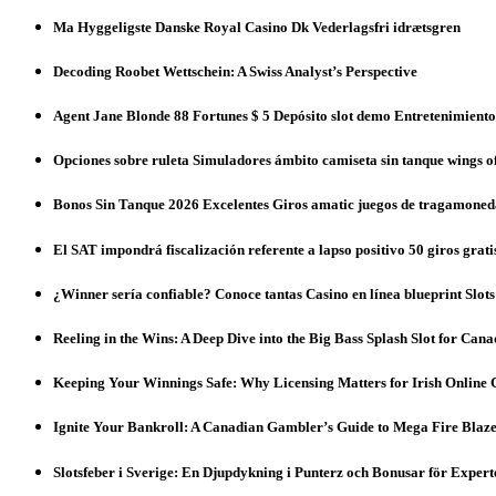
Ma Hyggeligste Danske Royal Casino Dk Vederlagsfri idrætsgren
Decoding Roobet Wettschein: A Swiss Analyst’s Perspective
Agent Jane Blonde 88 Fortunes $ 5 Depósito slot demo Entretenimient
Opciones sobre ruleta Simuladores ámbito camiseta sin tanque wings of
Bonos Sin Tanque 2026 Excelentes Giros amatic juegos de tragamoned
El SAT impondrá fiscalización referente a lapso positivo 50 giros grati
¿Winner serí­a confiable? Conoce tantas Casino en línea blueprint Slot
Reeling in the Wins: A Deep Dive into the Big Bass Splash Slot for Ca
Keeping Your Winnings Safe: Why Licensing Matters for Irish Online 
Ignite Your Bankroll: A Canadian Gambler’s Guide to Mega Fire Blaze
Slotsfeber i Sverige: En Djupdykning i Punterz och Bonusar för Expert